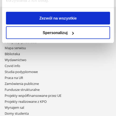
korzystania z ich usług.
Uniwersytet Rzeszowski
Zezwól na wszystkie
Al. Tadeusza Rejtana 16C
35-959 Rzeszów
Spersonalizuj
Pomiń
Polityka prywatności
nawigację
Mapa serwisu
i
Biblioteka
przejdź
Wydawnictwo
do
Covid info
treści
Studia podyplomowe
Praca na UR
Zamówienia publiczne
Fundusze strukturalne
Projekty współfinansowane przez UE
Projekty realizowane z KPO
Wynajem sal
Domy studenta