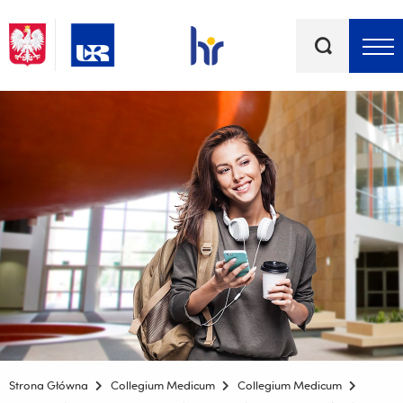
Słowa
kluczowe
Menu - górna belka
Strona Główna
Collegium Medicum
Collegium Medicum