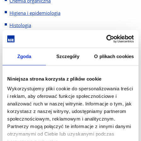
Chemia organiczna
Higiena i epidemiologia
Histologia
Historia medycyny i diagnostyki laboratoryjnej
Język angielski
Zgoda
Szczegóły
O plikach cookies
Metody analityczne i techniki laboratoryjne
Podstawy obliczeń chemicznych
Niniejsza strona korzysta z plików cookie
Psychologia
Wykorzystujemy pliki cookie do spersonalizowania treści
i reklam, aby oferować funkcje społecznościowe i
Socjologia
analizować ruch w naszej witrynie. Informacje o tym, jak
Statystyka z elementami matematyki
korzystasz z naszej witryny, udostępniamy partnerom
społecznościowym, reklamowym i analitycznym.
Technologie informacyjne
Partnerzy mogą połączyć te informacje z innymi danymi
otrzymanymi od Ciebie lub uzyskanymi podczas