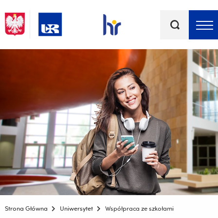
Słowa
kluczowe
Menu - górna belka
Strona Główna
Uniwersytet
Współpraca ze szkołami