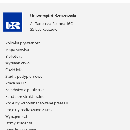
Uniwersytet Rzeszowski
Al. Tadeusza Rejtana 16C
35-959 Rzeszów
Pomiń
Polityka prywatności
nawigację
Mapa serwisu
i
Biblioteka
przejdź
Wydawnictwo
do
Covid info
treści
Studia podyplomowe
Praca na UR
Zamówienia publiczne
Fundusze strukturalne
Projekty współfinansowane przez UE
Projekty realizowane z KPO
Wynajem sal
Domy studenta
Dane kontaktowe