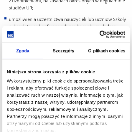
z uzdolnieniami, na zasadach określonych w Regulaminie
studiów UR;
umożliwienia uczestnictwa nauczycieli lub uczniów Szkoły
w bezpłatnych konferencjach naukowych, wykładach
otwartych, seminariach, prelekcjach organizowanych na
Uczelni,
Zgoda
Szczegóły
O plikach cookies
przeprowadzenie przez kadrę akademicką UR wykładów
przedmiotowych, warsztatów, zajęć lekcyjnych dla uczniów
Szkoły;
Niniejsza strona korzysta z plików cookie
klasa akademicka – stwarza uczniom, głównie liceum,
Wykorzystujemy pliki cookie do spersonalizowania treści
możliwość stałego kontaktu ze środowiskiem
i reklam, aby oferować funkcje społecznościowe i
uniwersyteckim, a przeprowadzona tu przez pracowników
analizować ruch w naszej witrynie. Informacje o tym, jak
UR, określona liczba godzin lekcyjnych umożliwia
korzystasz z naszej witryny, udostępniamy partnerom
popularyzację kształcenia z określonej
społecznościowym, reklamowym i analitycznym.
dziedziny/dyscypliny naukowej, rozwijanie uzdolnień
Partnerzy mogą połączyć te informacje z innymi danymi
uczniów, a także korzystanie przez nich z konsultacji
otrzymanymi od Ciebie lub uzyskanymi podczas
u specjalistów z danego obszaru;
korzystania z ich usług.