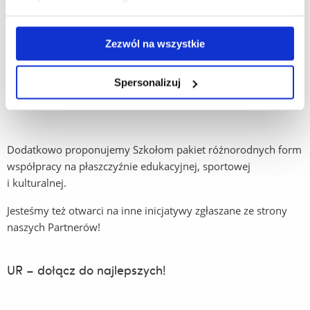
Uniwersytecki Portal Wiedzy;
możliwość objęcia przez nauczyciela Szkoły (na zasadach
Zezwól na wszystkie
odpłatności) zadań opiekuna praktyk studenckich;
Spersonalizuj
inne formy współpracy, dyktowane bieżącymi potrzebami
środowiska szkolnego i uniwersyteckiego;
Dodatkowo proponujemy Szkołom pakiet różnorodnych form
współpracy na płaszczyźnie edukacyjnej, sportowej
i kulturalnej.
Jesteśmy też otwarci na inne inicjatywy zgłaszane ze strony
naszych Partnerów!
UR – dołącz do najlepszych!