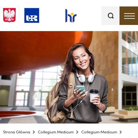
Słowa
kluczowe
Menu - górna belka
Strona Główna
Collegium Medicum
Collegium Medicum