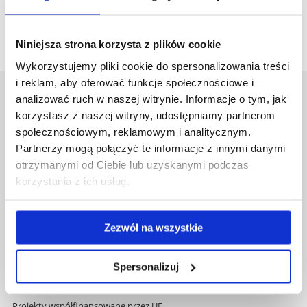
Niniejsza strona korzysta z plików cookie
Wykorzystujemy pliki cookie do spersonalizowania treści
i reklam, aby oferować funkcje społecznościowe i
analizować ruch w naszej witrynie. Informacje o tym, jak
Uniwersytet Rzeszowski
korzystasz z naszej witryny, udostępniamy partnerom
Al. Tadeusza Rejtana 16C
społecznościowym, reklamowym i analitycznym.
35-959 Rzeszów
Partnerzy mogą połączyć te informacje z innymi danymi
Pomiń
Polityka prywatności
otrzymanymi od Ciebie lub uzyskanymi podczas
nawigację
Mapa serwisu
korzystania z ich usług.
i
Biblioteka
przejdź
Wydawnictwo
do
Covid info
Zezwól na wszystkie
treści
Studia podyplomowe
Praca na UR
Spersonalizuj
Zamówienia publiczne
Fundusze strukturalne
Projekty współfinansowane przez UE