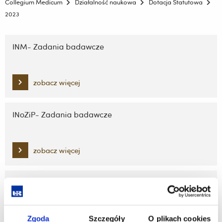
Collegium Medicum
Działalność naukowa
Dotacja Statutowa
2023
Pomiń
nawigację
INM- Zadania badawcze
i
przejdź
do
zobacz więcej
treści
INoZiP- Zadania badawcze
zobacz więcej
INoKF- Zadania badawcze
zobacz więcej
Zgoda
Szczegóły
O plikach cookies