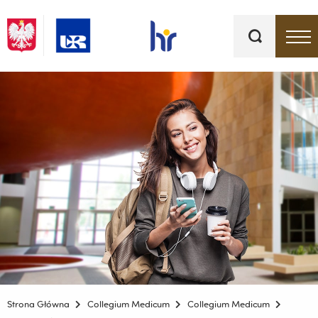
Słowa
kluczowe
Menu - górna belka
Strona Główna
Collegium Medicum
Collegium Medicum