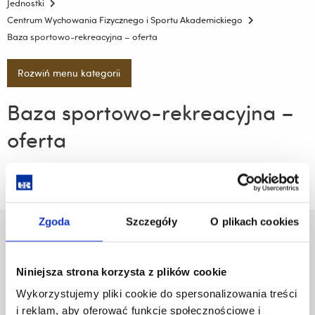
Jednostki
Centrum Wychowania Fizycznego i Sportu Akademickiego
Baza sportowo-rekreacyjna – oferta
Rozwiń menu kategorii
Baza sportowo-rekreacyjna –
oferta
Zgoda
Szczegóły
O plikach cookies
Uniwersytet Rzeszowski
Al. Tadeusza Rejtana 16C
Niniejsza strona korzysta z plików cookie
35-959 Rzeszów
Wykorzystujemy pliki cookie do spersonalizowania treści
Pomiń
Polityka prywatności
i reklam, aby oferować funkcje społecznościowe i