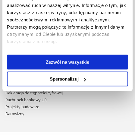
nawigację
Mapa serwisu
analizować ruch w naszej witrynie. Informacje o tym, jak
i
Biblioteka
korzystasz z naszej witryny, udostępniamy partnerom
przejdź
Wydawnictwo
społecznościowym, reklamowym i analitycznym.
do
Covid info
Partnerzy mogą połączyć te informacje z innymi danymi
treści
Studia podyplomowe
otrzymanymi od Ciebie lub uzyskanymi podczas
Praca na UR
korzystania z ich usług.
Zamówienia publiczne
Fundusze strukturalne
Projekty współfinansowane przez UE
Zezwól na wszystkie
Projekty realizowane z KPO
Wynajem sal
Domy studenta
Spersonalizuj
Dane kontaktowe
Deklaracja dostępności cyfrowej
Rachunek bankowy UR
Projekty badawcze
Darowizny