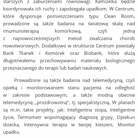
starszych z zaburzeniami równowagi. Kamizelka będzie
koordynowała ich ruchy i zapobiegała upadkom. W Centrum,
które dysponuje pomieszczeniami typu Clean Room,
prowadzone są także badania na światową skalę nad
imumunoterapią komórkową, czyli jedną
z najnowocześniejszych metod zwalczania chorób
nowotworowych. Dodatkowo w strukturze Centrum powstały
Bank Tkanek i Komórek oraz Biobank, które służą
długotrwałemu przechowywaniu materiału biologicznego
przeznaczanego do terapii lub badań naukowych.
Prowadzone są także badania nad telemedycyną, czyli
opieką i monitorowaniem stanu pacjenta na odległość
w zakresie podstawowym, a także modną obecnie
telemedycyną ,,prozdrowotną’’, tj. specjalistyczną. W planach
są m.in. takie projekty, jak: Inteligentna stopa, Inteligentne
życie, Termometr wspomagający diagnozę grypy, Opiekun
dziecka, Intensywna terapia w twojej kieszeni, Monitor
upadku.