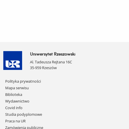
Uniwersytet Rzeszowski
Al. Tadeusza Rejtana 16C
35-959 Rzeszów
Pomiń
Polityka prywatności
nawigację
Mapa serwisu
i
Biblioteka
przejdź
Wydawnictwo
do
Covid info
treści
Studia podyplomowe
Praca na UR
Zamówienia publiczne