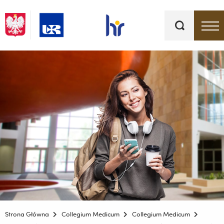
Słowa
kluczowe
Menu - górna belka
Strona Główna
Collegium Medicum
Collegium Medicum