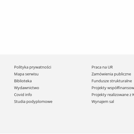
Pomiń
Polityka prywatności
Praca na UR
nawigację
Mapa serwisu
Zamówienia publiczne
i
Biblioteka
Fundusze strukturalne
przejdź
Wydawnictwo
Projekty współfinansow
do
Covid info
Projekty realizowane z
treści
Studia podyplomowe
Wynajem sal