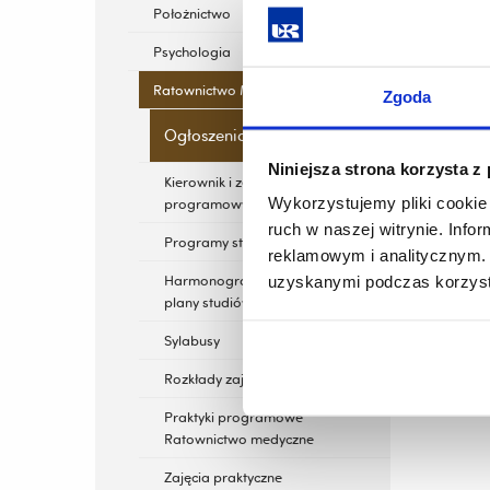
Położnictwo
Psychologia
Ratownictwo Medyczne
Zgoda
Ogłoszenia
Niniejsza strona korzysta z
Kierownik i zespół
Wykorzystujemy pliki cookie 
programowy kierunku
ruch w naszej witrynie. Inf
Programy studiów
reklamowym i analitycznym. 
Harmonogramy studiów (
uzyskanymi podczas korzysta
plany studiów)
Sylabusy
Rozkłady zajęć
Praktyki programowe
Ratownictwo medyczne
Zajęcia praktyczne