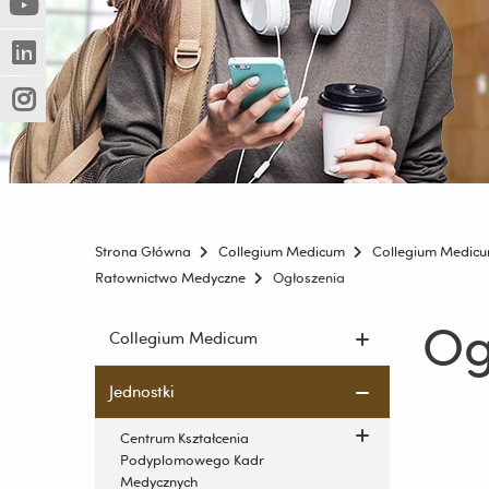
(Nowe
(Link
innej
okno)
do
strony)
(Nowe
(Link
innej
okno)
do
strony)
(Nowe
(Link
innej
okno)
do
strony)
innej
strony)
Strona Główna
Collegium Medicum
Collegium Medic
Ratownictwo Medyczne
Ogłoszenia
Og
Pomiń
Collegium Medicum
nawigację
i
Jednostki
przejdź
do
Centrum Kształcenia
treści
Podyplomowego Kadr
Medycznych