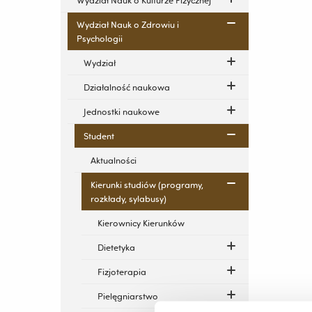
Wydział Nauk o Kulturze Fizycznej
Wydział Nauk o Zdrowiu i
Psychologii
Wydział
Działalność naukowa
Jednostki naukowe
Student
Aktualności
Kierunki studiów (programy,
rozkłady, sylabusy)
Kierownicy Kierunków
Dietetyka
Fizjoterapia
Pielęgniarstwo