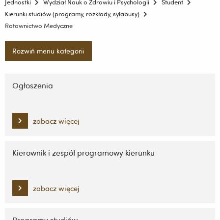
Jednostki
Wydział Nauk o Zdrowiu i Psychologii
Student
Kierunki studiów (programy, rozkłady, sylabusy)
Ratownictwo Medyczne
Rozwiń menu kategorii
Pomiń
nawigację
Ogłoszenia
i
przejdź
do
zobacz więcej
treści
Kierownik i zespół programowy kierunku
zobacz więcej