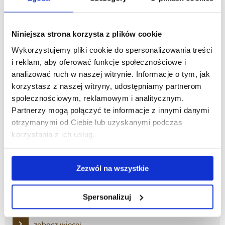
zobacz więcej
Niniejsza strona korzysta z plików cookie
Wykorzystujemy pliki cookie do spersonalizowania treści
Praktyki programowe Ratownictwo medyczne
i reklam, aby oferować funkcje społecznościowe i
analizować ruch w naszej witrynie. Informacje o tym, jak
korzystasz z naszej witryny, udostępniamy partnerom
zobacz więcej
społecznościowym, reklamowym i analitycznym.
Partnerzy mogą połączyć te informacje z innymi danymi
Zajęcia praktyczne
otrzymanymi od Ciebie lub uzyskanymi podczas
korzystania z ich usług.
zobacz więcej
Zezwól na wszystkie
Sylwetka absolwenta
Spersonalizuj
zobacz więcej