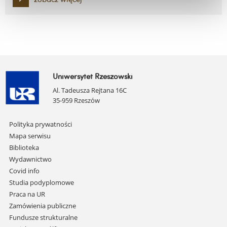
Uniwersytet Rzeszowski
Al. Tadeusza Rejtana 16C
35-959 Rzeszów
Pomiń
Polityka prywatności
nawigację
Mapa serwisu
i
Biblioteka
przejdź
Wydawnictwo
do
Covid info
treści
Studia podyplomowe
Praca na UR
Zamówienia publiczne
Fundusze strukturalne