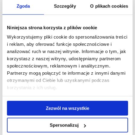
Zgoda
Szczegóły
O plikach cookies
zobacz więcej
Niniejsza strona korzysta z plików cookie
Raporty z wyników badań ankietowych prowadzonych
Wykorzystujemy pliki cookie do spersonalizowania treści
przez Sekcję Jakości i Akredytacji Działu ds.
Studenckich i Kształcenia
i reklam, aby oferować funkcje społecznościowe i
analizować ruch w naszej witrynie. Informacje o tym, jak
korzystasz z naszej witryny, udostępniamy partnerom
społecznościowym, reklamowym i analitycznym.
zobacz więcej
Partnerzy mogą połączyć te informacje z innymi danymi
otrzymanymi od Ciebie lub uzyskanymi podczas
Hospitacje zajęć dydaktycznych
korzystania z ich usług.
zobacz więcej
Zezwól na wszystkie
Spersonalizuj
Ocena prac dyplomowych