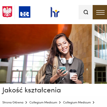
Słowa
kluczowe
Menu - górna belka
Jakość kształcenia
Strona Główna
Collegium Medicum
Collegium Medicum