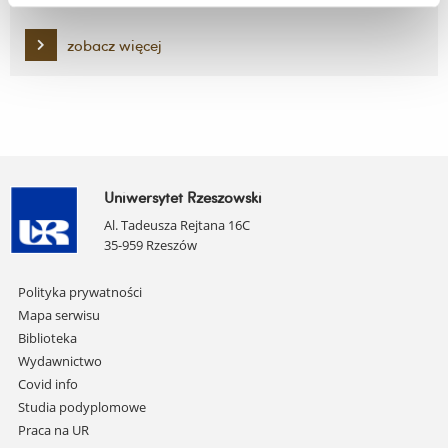
zobacz więcej
Uniwersytet Rzeszowski
Al. Tadeusza Rejtana 16C
35-959 Rzeszów
Pomiń
Polityka prywatności
nawigację
Mapa serwisu
i
Biblioteka
przejdź
Wydawnictwo
do
Covid info
treści
Studia podyplomowe
Praca na UR