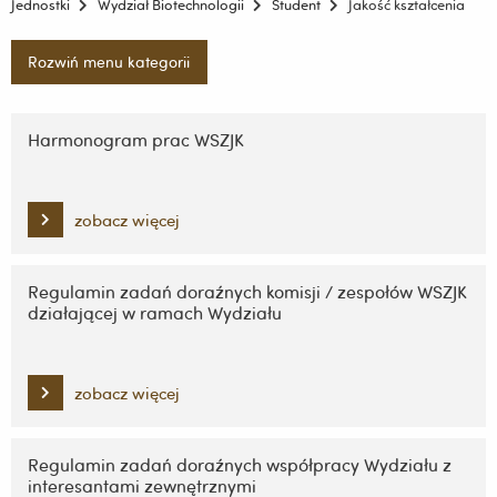
Jednostki
Wydział Biotechnologii
Student
Jakość kształcenia
Rozwiń menu kategorii
Pomiń
nawigację
Harmonogram prac WSZJK
i
przejdź
do
zobacz więcej
treści
Regulamin zadań doraźnych komisji / zespołów WSZJK
działającej w ramach Wydziału
zobacz więcej
Regulamin zadań doraźnych współpracy Wydziału z
interesantami zewnętrznymi