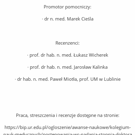
Promotor pomocniczy:
· dr n. med. Marek Cieśla
Recenzenci:
· prof. dr hab. n. med. Łukasz Wicherek
· prof. dr hab. n. med. Jarosław Kalinka
· dr hab. n. med. Paweł Miotła, prof. UM w Lublinie
Praca, streszczenia i recenzje dostępne na stronie:
https://bip.ur.edu.pl/ogloszenie/awanse-naukowe/kolegium-
nauk-medycznych/postepowania-ws-nadania-stopnia-doktora