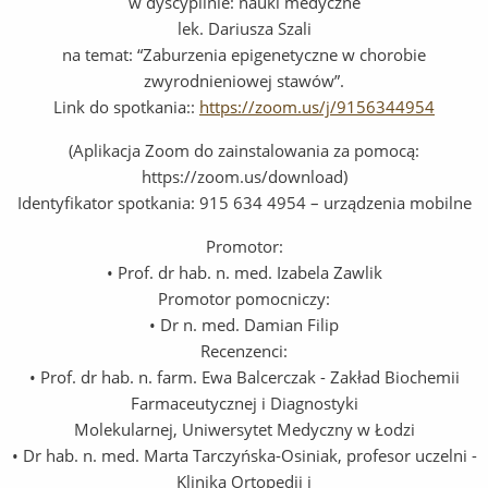
w dyscyplinie: nauki medyczne
lek. Dariusza Szali
na temat: “Zaburzenia epigenetyczne w chorobie
zwyrodnieniowej stawów”.
Link do spotkania::
https://zoom.us/j/9156344954
(Aplikacja Zoom do zainstalowania za pomocą:
https://zoom.us/download)
Identyfikator spotkania: 915 634 4954 – urządzenia mobilne
Promotor:
• Prof. dr hab. n. med. Izabela Zawlik
Promotor pomocniczy:
• Dr n. med. Damian Filip
Recenzenci:
• Prof. dr hab. n. farm. Ewa Balcerczak - Zakład Biochemii
Farmaceutycznej i Diagnostyki
Molekularnej, Uniwersytet Medyczny w Łodzi
• Dr hab. n. med. Marta Tarczyńska-Osiniak, profesor uczelni -
Klinika Ortopedii i