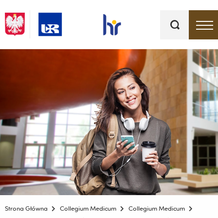
Słowa
kluczowe
Menu - górna belka
Strona Główna
Collegium Medicum
Collegium Medicum