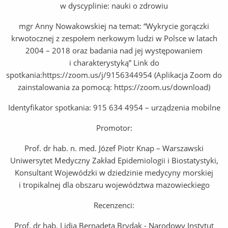
w dyscyplinie: nauki o zdrowiu
mgr Anny Nowakowskiej na temat: “Wykrycie gorączki
krwotocznej z zespołem nerkowym ludzi w Polsce w latach
2004 – 2018 oraz badania nad jej występowaniem
i charakterystyką” Link do
spotkania:https://zoom.us/j/9156344954 (Aplikacja Zoom do
zainstalowania za pomocą: https://zoom.us/download)
Identyfikator spotkania: 915 634 4954 – urządzenia mobilne
Promotor:
Prof. dr hab. n. med. Józef Piotr Knap – Warszawski
Uniwersytet Medyczny Zakład Epidemiologii i Biostatystyki,
Konsultant Wojewódzki w dziedzinie medycyny morskiej
i tropikalnej dla obszaru województwa mazowieckiego
Recenzenci:
Prof. dr hab. Lidia Bernadeta Brydak - Narodowy Instytut