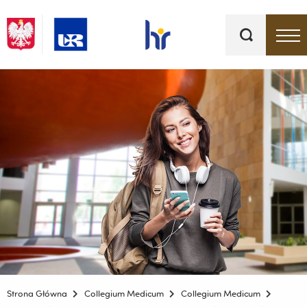
Słowa
kluczowe
Menu - górna belka
Strona Główna
Collegium Medicum
Collegium Medicum