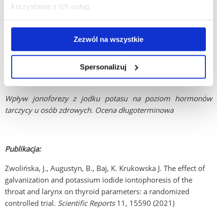
I STANDARDY WSPÓŁCZESNEJ REHABILITACJI
Rzeszów 20-21
korzystania z ich usług.
lutego 2020
Koła Naukowego Energii Fizycznych Wykorzystywanych
Zezwól na wszystkie
w Fizjoterapii: Augustyn Barbara, Baj Katarzyna, Bylicki
Krzysztof, Gaweł Natalia,
Spersonalizuj
opiekun koła dr Jolanta Zwolińska, Wydział Medyczny UR
Wpływ jonoforezy z jodku potasu na poziom hormonów
tarczycy u osób zdrowych. Ocena długoterminowa
Publikacja:
Zwolińska, J., Augustyn, B., Baj, K. Krukowska J. The effect of
galvanization and potassium iodide iontophoresis of the
throat and larynx on thyroid parameters: a randomized
controlled trial.
Scientific Reports
11, 15590 (2021)