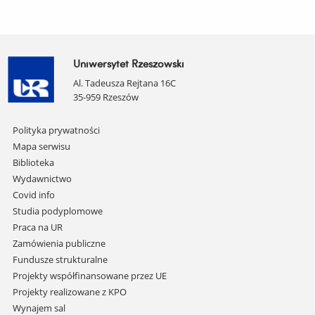
Uniwersytet Rzeszowski
Al. Tadeusza Rejtana 16C
35-959 Rzeszów
Pomiń
Polityka prywatności
nawigację
Mapa serwisu
i
Biblioteka
przejdź
Wydawnictwo
do
Covid info
treści
Studia podyplomowe
Praca na UR
Zamówienia publiczne
Fundusze strukturalne
Projekty współfinansowane przez UE
Projekty realizowane z KPO
Wynajem sal