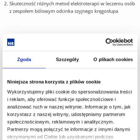
Skuteczność różnych metod elektroterapii w leczeniu osób
z zespołem bólowym odcinka szyjnego kręgosłupa
Wystąpienia na konferencjach:
XIV Jesienne Dni Fizjoterapii
„Fizjoterapia w praktyce”
Janów
Lubelski 25-27 października 2019
Zgoda
Szczegóły
O plikach cookies
Koła Naukowego Energii Fizycznych Wykorzystywanych
w Fizjoterapii: Augustyn Barbara, Baj Katarzyna, Bylicki
Niniejsza strona korzysta z plików cookie
Krzysztof, Gaweł Natalia,
Wykorzystujemy pliki cookie do spersonalizowania treści
opiekun koła dr Jolanta Zwolińska, Wydział Medyczny UR
i reklam, aby oferować funkcje społecznościowe i
Wpływ jonoforezy z jodku potasu na poziom hormonów
analizować ruch w naszej witrynie. Informacje o tym, jak
tarczycy u osób zdrowych
korzystasz z naszej witryny, udostępniamy partnerom
społecznościowym, reklamowym i analitycznym.
Partnerzy mogą połączyć te informacje z innymi danymi
XI MIĘDZYNARODOWE DNI REHABILITACJI 2020
POTRZEBY
otrzymanymi od Ciebie lub uzyskanymi podczas