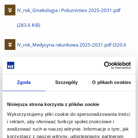
plik
Pobierz
IV_rok_Ginekologia i Połoznictwo 2025-2031.pdf
plik
(283.6 KiB)
Pobierz
IV_rok_Medycyna ratunkowa 2025-2031.pdf
(320.6
plik
KiB)
Pobierz
IV_rok_Medycyna rodzinna 2025-2031.pdf
(397.0 KiB)
Zgoda
Szczegóły
O plikach cookies
plik
Pobierz
IV_rok_Neurologia 2025-2031.pdf
(317.9 KiB)
Niniejsza strona korzysta z plików cookie
plik
Wykorzystujemy pliki cookie do spersonalizowania treści
Pobierz
IV_rok_Okulistyka 2025-2031.pdf
(268.8 KiB)
i reklam, aby oferować funkcje społecznościowe i
analizować ruch w naszej witrynie. Informacje o tym, jak
plik
korzystasz z naszej witryny, udostępniamy partnerom