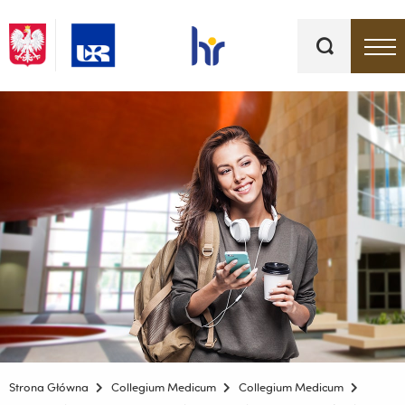
Słowa
kluczowe
Menu - górna belka
Strona Główna
Collegium Medicum
Collegium Medicum