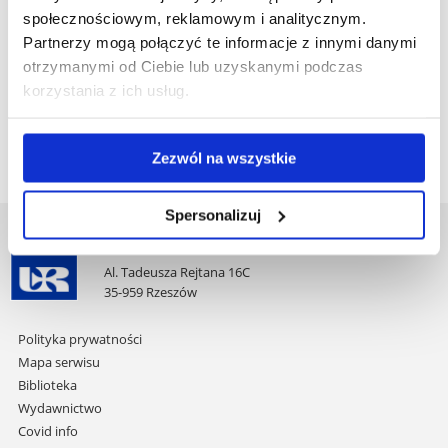
Pobierz
IV_rok_Ortopedia i traumatologia narzadu ruchu 2025-
społecznościowym, reklamowym i analitycznym.
Partnerzy mogą połączyć te informacje z innymi danymi
plik
2031.pdf
(257.8 KiB)
otrzymanymi od Ciebie lub uzyskanymi podczas
korzystania z ich usług.
Pobierz
IV_rok_Pediatria 2025-2031.pdf
(550.3 KiB)
Zezwól na wszystkie
plik
Spersonalizuj
Uniwersytet Rzeszowski
Al. Tadeusza Rejtana 16C
35-959 Rzeszów
Pomiń
Polityka prywatności
nawigację
Mapa serwisu
i
Biblioteka
przejdź
Wydawnictwo
do
Covid info
treści