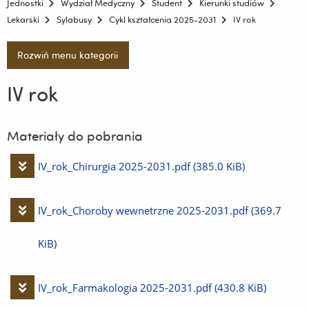
Jednostki
Wydział Medyczny
Student
Kierunki studiów
Lekarski
Sylabusy
Cykl kształcenia 2025-2031
IV rok
Rozwiń menu kategorii
IV rok
Materiały do pobrania
Pobierz
IV_rok_Chirurgia 2025-2031.pdf
(385.0 KiB)
plik
Pobierz
IV_rok_Choroby wewnetrzne 2025-2031.pdf
(369.7
plik
KiB)
Pobierz
IV_rok_Farmakologia 2025-2031.pdf
(430.8 KiB)