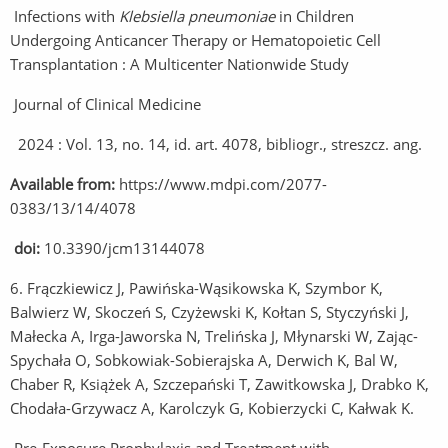
Infections with
Klebsiella pneumoniae
in Children
Undergoing Anticancer Therapy or Hematopoietic Cell
Transplantation : A Multicenter Nationwide Study
Journal of Clinical Medicine
2024 : Vol. 13, no. 14, id. art. 4078, bibliogr., streszcz. ang.
Available from:
https://www.mdpi.com/2077-
0383/13/14/4078
doi:
10.3390/jcm13144078
6. Frączkiewicz J, Pawińska-Wąsikowska K, Szymbor K,
Balwierz W, Skoczeń S, Czyżewski K, Kołtan S, Styczyński J,
Małecka A, Irga-Jaworska N, Trelińska J, Młynarski W, Zając-
Spychała O, Sobkowiak-Sobierajska A, Derwich K, Bal W,
Chaber R, Książek A, Szczepański T, Zawitkowska J, Drabko K,
Chodała-Grzywacz A, Karolczyk G, Kobierzycki C, Kałwak K.