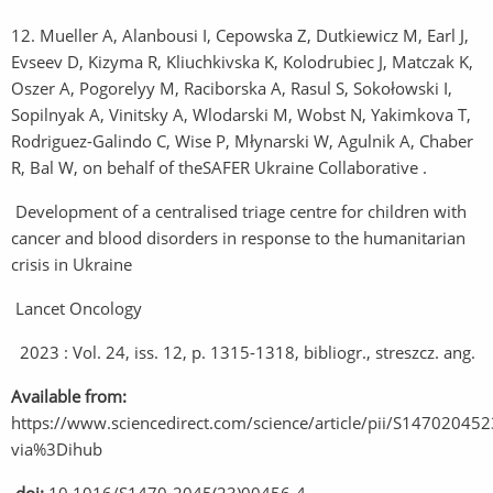
12. Mueller A, Alanbousi I, Cepowska Z, Dutkiewicz M, Earl J,
Evseev D, Kizyma R, Kliuchkivska K, Kolodrubiec J, Matczak K,
Oszer A, Pogorelyy M, Raciborska A, Rasul S, Sokołowski I,
Sopilnyak A, Vinitsky A, Wlodarski M, Wobst N, Yakimkova T,
Rodriguez-Galindo C, Wise P, Młynarski W, Agulnik A, Chaber
R, Bal W, on behalf of theSAFER Ukraine Collaborative .
Development of a centralised triage centre for children with
cancer and blood disorders in response to the humanitarian
crisis in Ukraine
Lancet Oncology
2023 : Vol. 24, iss. 12, p. 1315-1318, bibliogr., streszcz. ang.
Available from:
https://www.sciencedirect.com/science/article/pii/S1470204
via%3Dihub