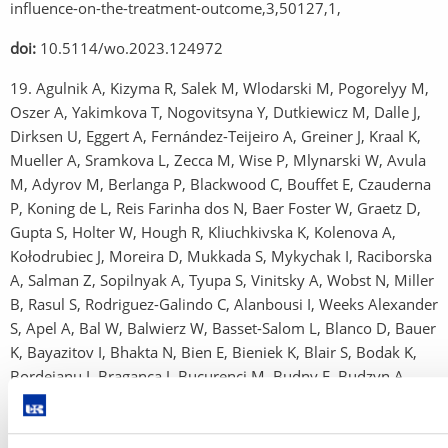
influence-on-the-treatment-outcome,3,50127,1,
doi:
10.5114/wo.2023.124972
19. Agulnik A, Kizyma R, Salek M, Wlodarski M, Pogorelyy M,
Oszer A, Yakimkova T, Nogovitsyna Y, Dutkiewicz M, Dalle J,
Dirksen U, Eggert A, Fernández-Teijeiro A, Greiner J, Kraal K,
Mueller A, Sramkova L, Zecca M, Wise P, Mlynarski W, Avula
M, Adyrov M, Berlanga P, Blackwood C, Bouffet E, Czauderna
P, Koning de L, Reis Farinha dos N, Baer Foster W, Graetz D,
Gupta S, Holter W, Hough R, Kliuchkivska K, Kolenova A,
Kołodrubiec J, Moreira D, Mukkada S, Mykychak I, Raciborska
A, Salman Z, Sopilnyak A, Tyupa S, Vinitsky A, Wobst N, Miller
B, Rasul S, Rodriguez-Galindo C, Alanbousi I, Weeks Alexander
S, Apel A, Bal W, Balwierz W, Basset-Salom L, Blanco D, Bauer
K, Bayazitov I, Bhakta N, Bien E, Bieniek K, Blair S, Bodak K,
Bordeianu I, Braganca J, Bucurenci M, Budny E, Budzyn A,
Bumgardner C, Burditt R, Burnside Clapp V, Bykov V, Cañete
A, Carnelli M, Cela E, Cepowska Z, Chaber R, Cherner-Drieux