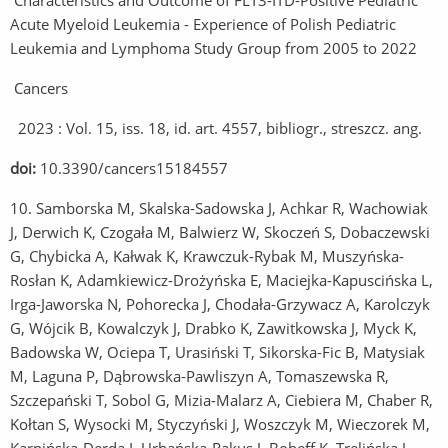
Characteristics and Outcome of FLT3-ITD-Positive Pediatric
Acute Myeloid Leukemia - Experience of Polish Pediatric
Leukemia and Lymphoma Study Group from 2005 to 2022
Cancers
2023 : Vol. 15, iss. 18, id. art. 4557, bibliogr., streszcz. ang.
doi:
10.3390/cancers15184557
10. Samborska M, Skalska-Sadowska J, Achkar R, Wachowiak
J, Derwich K, Czogała M, Balwierz W, Skoczeń S, Dobaczewski
G, Chybicka A, Kałwak K, Krawczuk-Rybak M, Muszyńska-
Rosłan K, Adamkiewicz-Drożyńska E, Maciejka-Kapuscińska L,
Irga-Jaworska N, Pohorecka J, Chodała-Grzywacz A, Karolczyk
G, Wójcik B, Kowalczyk J, Drabko K, Zawitkowska J, Myck K,
Badowska W, Ociepa T, Urasiński T, Sikorska-Fic B, Matysiak
M, Laguna P, Dąbrowska-Pawliszyn A, Tomaszewska R,
Szczepański T, Sobol G, Mizia-Malarz A, Ciebiera M, Chaber R,
Kołtan S, Wysocki M, Styczyński J, Woszczyk M, Wieczorek M,