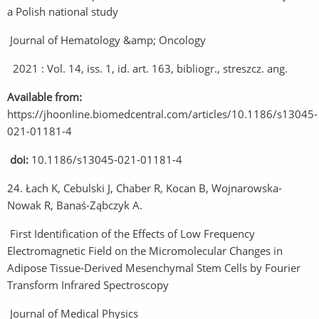
a Polish national study
Journal of Hematology &amp; Oncology
2021 : Vol. 14, iss. 1, id. art. 163, bibliogr., streszcz. ang.
Available from:
https://jhoonline.biomedcentral.com/articles/10.1186/s13045-
021-01181-4
doi:
10.1186/s13045-021-01181-4
24. Łach K, Cebulski J, Chaber R, Kocan B, Wojnarowska-
Nowak R, Banaś-Ząbczyk A.
First Identification of the Effects of Low Frequency
Electromagnetic Field on the Micromolecular Changes in
Adipose Tissue-Derived Mesenchymal Stem Cells by Fourier
Transform Infrared Spectroscopy
Journal of Medical Physics