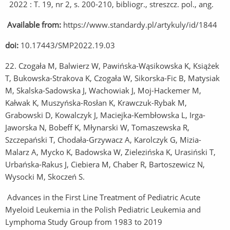
2022 : T. 19, nr 2, s. 200-210, bibliogr., streszcz. pol., ang.
Available from:
https://www.standardy.pl/artykuly/id/1844
doi:
10.17443/SMP2022.19.03
22. Czogała M, Balwierz W, Pawińska-Wąsikowska K, Książek
T, Bukowska-Strakova K, Czogała W, Sikorska-Fic B, Matysiak
M, Skalska-Sadowska J, Wachowiak J, Moj-Hackemer M,
Kałwak K, Muszyńska-Rosłan K, Krawczuk-Rybak M,
Grabowski D, Kowalczyk J, Maciejka-Kembłowska L, Irga-
Jaworska N, Bobeff K, Młynarski W, Tomaszewska R,
Szczepański T, Chodała-Grzywacz A, Karolczyk G, Mizia-
Malarz A, Mycko K, Badowska W, Zielezińska K, Urasiński T,
Urbańska-Rakus J, Ciebiera M, Chaber R, Bartoszewicz N,
Wysocki M, Skoczeń S.
Advances in the First Line Treatment of Pediatric Acute
Myeloid Leukemia in the Polish Pediatric Leukemia and
Lymphoma Study Group from 1983 to 2019