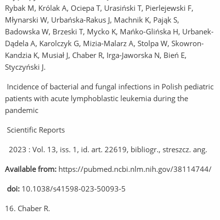
Rybak M, Królak A, Ociepa T, Urasiński T, Pierlejewski F,
Młynarski W, Urbańska-Rakus J, Machnik K, Pająk S,
Badowska W, Brzeski T, Mycko K, Mańko-Glińska H, Urbanek-
Dądela A, Karolczyk G, Mizia-Malarz A, Stolpa W, Skowron-
Kandzia K, Musiał J, Chaber R, Irga-Jaworska N, Bień E,
Styczyński J.
Incidence of bacterial and fungal infections in Polish pediatric
patients with acute lymphoblastic leukemia during the
pandemic
Scientific Reports
2023 : Vol. 13, iss. 1, id. art. 22619, bibliogr., streszcz. ang.
Available from:
https://pubmed.ncbi.nlm.nih.gov/38114744/
doi:
10.1038/s41598-023-50093-5
16. Chaber R.