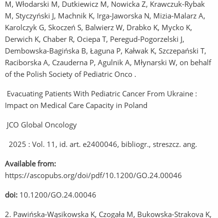
M, Włodarski M, Dutkiewicz M, Nowicka Z, Krawczuk-Rybak
M, Styczyński J, Machnik K, Irga-Jaworska N, Mizia-Malarz A,
Karolczyk G, Skoczeń S, Balwierz W, Drabko K, Mycko K,
Derwich K, Chaber R, Ociepa T, Peregud-Pogorzelski J,
Dembowska-Bagińska B, Łaguna P, Kałwak K, Szczepański T,
Raciborska A, Czauderna P, Agulnik A, Młynarski W, on behalf
of the Polish Society of Pediatric Onco .
Evacuating Patients With Pediatric Cancer From Ukraine :
Impact on Medical Care Capacity in Poland
JCO Global Oncology
2025 : Vol. 11, id. art. e2400046, bibliogr., streszcz. ang.
Available from:
https://ascopubs.org/doi/pdf/10.1200/GO.24.00046
doi:
10.1200/GO.24.00046
2. Pawińska-Wąsikowska K, Czogała M, Bukowska-Strakova K,