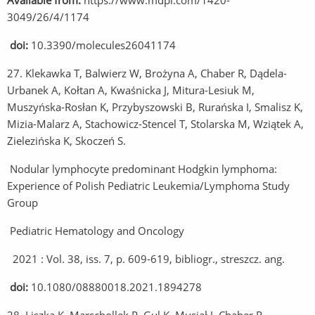
Available from:
https://www.mdpi.com/1420-
3049/26/4/1174
doi:
10.3390/molecules26041174
27. Klekawka T, Balwierz W, Brożyna A, Chaber R, Dądela-
Urbanek A, Kołtan A, Kwaśnicka J, Mitura-Lesiuk M,
Muszyńska-Rosłan K, Przybyszowski B, Rurańska I, Smalisz K,
Mizia-Malarz A, Stachowicz-Stencel T, Stolarska M, Wziątek A,
Zielezińska K, Skoczeń S.
Nodular lymphocyte predominant Hodgkin lymphoma:
Experience of Polish Pediatric Leukemia/Lymphoma Study
Group
Pediatric Hematology and Oncology
2021 : Vol. 38, iss. 7, p. 609-619, bibliogr., streszcz. ang.
doi:
10.1080/08880018.2021.1894278