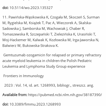
doi:
10.5114/wo.2023.135327
11. Pawińska-Wąsikowska K, Czogała M, Skoczeń S, Surman
M, Rygielska M, Książek T, Pac A, Wieczorek A, Skalska-
Sadowska J, Samborska M, Wachowiak J, Chaber R,
Tomaszewska R, Szczepański T, Zielezińska K, Urasiński T,
Moj-Hackemer M, Kalwak K, Kozłowska M, Irga-Jaworska N,
Balwierz W, Bukowska-Strakova K.
Gemtuzumab ozogamicin for relapsed or primary refractory
acute myeloid leukemia in children-the Polish Pediatric
Leukemia and Lymphoma Study Group experience
Frontiers in Immunology
2023 : Vol. 14, id. art. 1268993, bibliogr., streszcz. ang.
Available from:
https://pubmed.ncbi.nlm.nih.gov/38187390/
doi:
10.3389/fimmu.2023.1268993