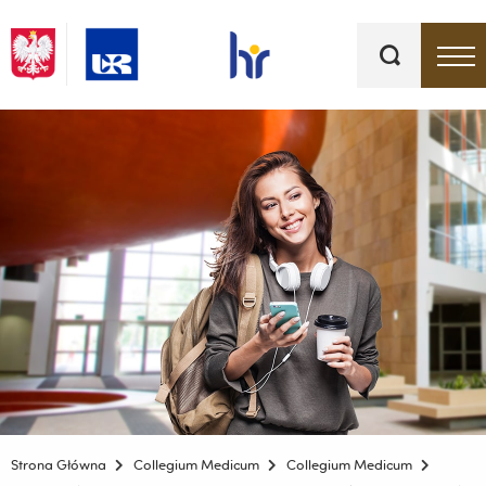
Słowa
kluczowe
Menu - górna belka
Strona Główna
Collegium Medicum
Collegium Medicum