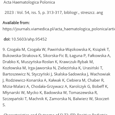
Acta Haematologica Polonica
2023 : Vol. 54, iss. 5, p. 313-317, bibliogr., streszcz. ang
Available from:
https://journals.viamedica.pl/acta_haematologica_polonica/art
doi:
10.5603/ahp.95452
9. Czogała M, Czogała W, Pawińska-Wąsikowska K, Książek T,
Bukowska-Strakova K, Sikorska-Fic B, Łaguna P, Fałkowska A,
Drabko K, Muszyńska-Rosłan K, Krawczuk-Rybak M,
Kozłowska M, Irga-Jaworska N, Zielezińska K, Urasiński T,
Bartoszewicz N, Styczyński J, Skalska-Sadowska J, Wachowiak
J, Rodziewicz-Konarska A, Kałwak K, Ciebiera M, Chaber R,
Mizia-Malarz A, Chodała-Grzywacz A, Karolczyk G, Bobeff K,
Młynarski W, Mycko K, Badowska W, Tomaszewska R,
Szczepański T, Machnik K, Zamorska N, Balwierz W, Skoczeń
S.