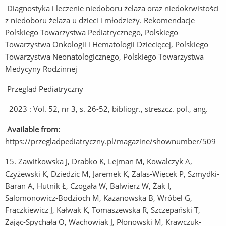
Diagnostyka i leczenie niedoboru żelaza oraz niedokrwistości
z niedoboru żelaza u dzieci i młodzieży. Rekomendacje
Polskiego Towarzystwa Pediatrycznego, Polskiego
Towarzystwa Onkologii i Hematologii Dziecięcej, Polskiego
Towarzystwa Neonatologicznego, Polskiego Towarzystwa
Medycyny Rodzinnej
Przegląd Pediatryczny
2023 : Vol. 52, nr 3, s. 26-52, bibliogr., streszcz. pol., ang.
Available from:
https://przegladpediatryczny.pl/magazine/shownumber/509
15. Zawitkowska J, Drabko K, Lejman M, Kowalczyk A,
Czyżewski K, Dziedzic M, Jaremek K, Zalas-Więcek P, Szmydki-
Baran A, Hutnik Ł, Czogała W, Balwierz W, Żak I,
Salomonowicz-Bodzioch M, Kazanowska B, Wróbel G,
Frączkiewicz J, Kałwak K, Tomaszewska R, Szczepański T,
Zając-Spychała O, Wachowiak J, Płonowski M, Krawczuk-