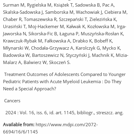
Surman M, Rygielska M, Książek T, Sadowska B, Pac A,
Skalska-Sadowska J, Samborska M, Wachowiak J, Ciebiera M,
Chaber R, Tomaszewska R, Szczepański T, Zielezińska K,
Urasiński T, Moj-Hackemer M, Kałwak K, Kozłowska M, Irga-
Jaworska N, Sikorska-Fic B, Łaguna P, Muszyńska-Rosłan K,
Krawczuk-Rybak M, Fałkowska A, Drabko K, Bobeff K,
Młynarski W, Chodała-Grzywacz A, Karolczyk G, Mycko K,
Badowska W, Bartoszewicz N, Styczyński J, Machnik K, Mizia-
Malarz A, Balwierz W, Skoczeń S.
Treatment Outcomes of Adolescents Compared to Younger
Pediatric Patients with Acute Myeloid Leukemia : Do They
Need a Special Approach?
Cancers
2024 : Vol. 16, iss. 6, id. art. 1145, bibliogr., streszcz. ang.
Available from:
https://www.mdpi.com/2072-
6694/16/6/1145