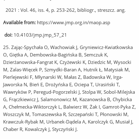
2021 : Vol. 46, iss. 4, p. 253-262, bibliogr., streszcz. ang.
Available from:
https://www.jmp.org.in/maop.asp
doi:
10.4103/jmp.jmp_57_21
25. Zając-Spychała O, Wachowiak J, Gryniewicz-Kwiatkowska
O, Giętka A, Dembowska-Bagińska B, Semczuk K,
Dzierżanowska-Fangrat K, Czyżewski K, Dziedzic M, Wysocki
M, Zalas-Więcek P, Szmydki-Baran A, Hutnik Ł, Matysiak M,
Pierlejewski F, Młynarski W, Małas Z, Badowska W, Irga-
Jaworska N, Bień E, Drożyńska E, Ociepa T, Urasiński T,
Wawryków P, Peregud-Pogorzelski J, Stolpa W, Sobol-Milejska
G, Frączkiewicz J, Salamonowicz M, Kazanowska B, Chybicka
A, Chełmecka-Wiktorczyk L, Balwierz W, Żak I, Gamrot-Pyka Z,
Woszczyk M, Tomaszewska R, Szczepański T, Płonowski M,
Krawczuk-Rybak M, Urbanek-Dądela A, Karolczyk G, Musiał J,
Chaber R, Kowalczyk J, Styczyński J.