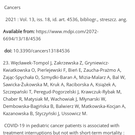
Cancers
2021 : Vol. 13, iss. 18, id. art. 4536, bibliogr., streszcz. ang.
Available from:
https://www.mdpi.com/2072-
6694/13/18/4536
doi:
10.3390/cancers13184536
23. Węcławek-Tompol J, Zakrzewska Z, Gryniewicz-
Kwiatkowska O, Pierlejewski F, Bień E, Zaucha-Prażmo A,
Zając-Spychała O, Szmydki-Baran A, Mizia-Malarz A, Bal W,
Sawicka-Żukowska M, Kruk A, Raciborska A, Książek A,
Szczepański T, Peregud-Pogorzelski J, Krawczuk-Rybak M,
Chaber R, Matysiak M, Wachowiak J, Młynarski W,
Dembowska-Bagińska B, Balwierz W, Matkowska-Kocjan A,
Kazanowska B, Styczyński J, Ussowicz M.
COVID-19 in pediatric cancer patients is associated with
treatment interruptions but not with short-term mortality :