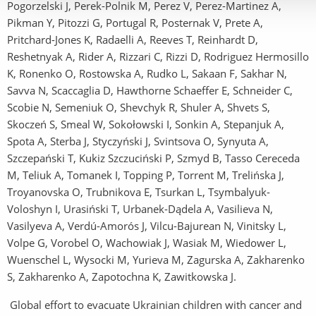
Pogorzelski J, Perek-Polnik M, Perez V, Perez-Martinez A,
Pikman Y, Pitozzi G, Portugal R, Posternak V, Prete A,
Pritchard-Jones K, Radaelli A, Reeves T, Reinhardt D,
Reshetnyak A, Rider A, Rizzari C, Rizzi D, Rodriguez Hermosillo
K, Ronenko O, Rostowska A, Rudko L, Sakaan F, Sakhar N,
Savva N, Scaccaglia D, Hawthorne Schaeffer E, Schneider C,
Scobie N, Semeniuk O, Shevchyk R, Shuler A, Shvets S,
Skoczeń S, Smeal W, Sokołowski I, Sonkin A, Stepanjuk A,
Spota A, Sterba J, Styczyński J, Svintsova O, Synyuta A,
Szczepański T, Kukiz Szczuciński P, Szmyd B, Tasso Cereceda
M, Teliuk A, Tomanek I, Topping P, Torrent M, Trelińska J,
Troyanovska O, Trubnikova E, Tsurkan L, Tsymbalyuk-
Voloshyn I, Urasiński T, Urbanek-Dądela A, Vasilieva N,
Vasilyeva A, Verdú-Amorós J, Vilcu-Bajurean N, Vinitsky L,
Volpe G, Vorobel O, Wachowiak J, Wasiak M, Wiedower L,
Wuenschel L, Wysocki M, Yurieva M, Zagurska A, Zakharenko
S, Zakharenko A, Zapotochna K, Zawitkowska J.
Global effort to evacuate Ukrainian children with cancer and