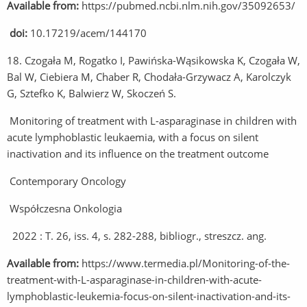
Available from:
https://pubmed.ncbi.nlm.nih.gov/35092653/
doi:
10.17219/acem/144170
18. Czogała M, Rogatko I, Pawińska-Wąsikowska K, Czogała W,
Bal W, Ciebiera M, Chaber R, Chodała-Grzywacz A, Karolczyk
G, Sztefko K, Balwierz W, Skoczeń S.
Monitoring of treatment with L-asparaginase in children with
acute lymphoblastic leukaemia, with a focus on silent
inactivation and its influence on the treatment outcome
Contemporary Oncology
Współczesna Onkologia
2022 : T. 26, iss. 4, s. 282-288, bibliogr., streszcz. ang.
Available from:
https://www.termedia.pl/Monitoring-of-the-
treatment-with-L-asparaginase-in-children-with-acute-
lymphoblastic-leukemia-focus-on-silent-inactivation-and-its-