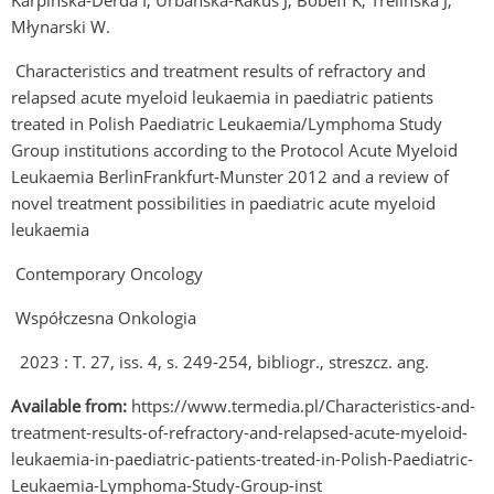
Karpińska-Derda I, Urbańska-Rakus J, Bobeff K, Trelińska J,
Młynarski W.
Characteristics and treatment results of refractory and
relapsed acute myeloid leukaemia in paediatric patients
treated in Polish Paediatric Leukaemia/Lymphoma Study
Group institutions according to the Protocol Acute Myeloid
Leukaemia BerlinFrankfurt-Munster 2012 and a review of
novel treatment possibilities in paediatric acute myeloid
leukaemia
Contemporary Oncology
Współczesna Onkologia
2023 : T. 27, iss. 4, s. 249-254, bibliogr., streszcz. ang.
Available from:
https://www.termedia.pl/Characteristics-and-
treatment-results-of-refractory-and-relapsed-acute-myeloid-
leukaemia-in-paediatric-patients-treated-in-Polish-Paediatric-
Leukaemia-Lymphoma-Study-Group-inst