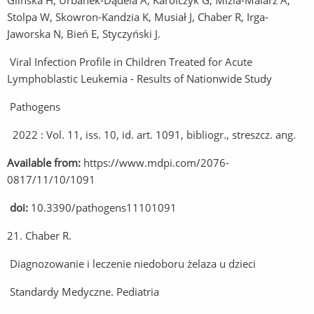
Glińska H, Urbanek-Dądela A, Karolczyk G, Mizia-Malarz A,
Stolpa W, Skowron-Kandzia K, Musiał J, Chaber R, Irga-
Jaworska N, Bień E, Styczyński J.
Viral Infection Profile in Children Treated for Acute
Lymphoblastic Leukemia - Results of Nationwide Study
Pathogens
2022 : Vol. 11, iss. 10, id. art. 1091, bibliogr., streszcz. ang.
Available from:
https://www.mdpi.com/2076-
0817/11/10/1091
doi:
10.3390/pathogens11101091
21. Chaber R.
Diagnozowanie i leczenie niedoboru żelaza u dzieci
Standardy Medyczne. Pediatria