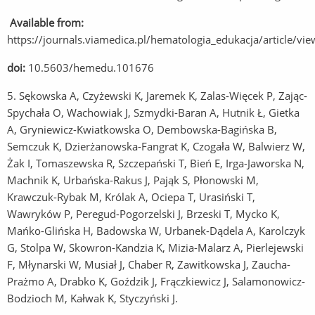
Available from:
https://journals.viamedica.pl/hematologia_edukacja/article/
doi:
10.5603/hemedu.101676
5. Sękowska A, Czyżewski K, Jaremek K, Zalas-Więcek P, Zając-
Spychała O, Wachowiak J, Szmydki-Baran A, Hutnik Ł, Gietka
A, Gryniewicz-Kwiatkowska O, Dembowska-Bagińska B,
Semczuk K, Dzierżanowska-Fangrat K, Czogała W, Balwierz W,
Żak I, Tomaszewska R, Szczepański T, Bień E, Irga-Jaworska N,
Machnik K, Urbańska-Rakus J, Pająk S, Płonowski M,
Krawczuk-Rybak M, Królak A, Ociepa T, Urasiński T,
Wawryków P, Peregud-Pogorzelski J, Brzeski T, Mycko K,
Mańko-Glińska H, Badowska W, Urbanek-Dądela A, Karolczyk
G, Stolpa W, Skowron-Kandzia K, Mizia-Malarz A, Pierlejewski
F, Młynarski W, Musiał J, Chaber R, Zawitkowska J, Zaucha-
Prażmo A, Drabko K, Goździk J, Frączkiewicz J, Salamonowicz-
Bodzioch M, Kałwak K, Styczyński J.