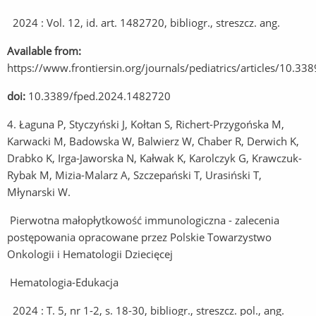
2024 : Vol. 12, id. art. 1482720, bibliogr., streszcz. ang.
Available from:
https://www.frontiersin.org/journals/pediatrics/articles/10.3
doi:
10.3389/fped.2024.1482720
4. Łaguna P, Styczyński J, Kołtan S, Richert-Przygońska M,
Karwacki M, Badowska W, Balwierz W, Chaber R, Derwich K,
Drabko K, Irga-Jaworska N, Kałwak K, Karolczyk G, Krawczuk-
Rybak M, Mizia-Malarz A, Szczepański T, Urasiński T,
Młynarski W.
Pierwotna małopłytkowość immunologiczna - zalecenia
postępowania opracowane przez Polskie Towarzystwo
Onkologii i Hematologii Dziecięcej
Hematologia-Edukacja
2024 : T. 5, nr 1-2, s. 18-30, bibliogr., streszcz. pol., ang.