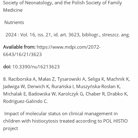
Society of Neonatology, and the Polish Society of Family
Medicine
Nutrients
2024 : Vol. 16, iss. 21, id. art. 3623, bibliogr., streszcz. ang.
Available from:
https://www.mdpi.com/2072-
6643/16/21/3623
doi:
10.3390/nu16213623
8. Raciborska A, Małas Z, Tysarowski A, Seliga K, Machnik K,
Jadwiga W, Derwich K, Rurańska I, Muszyńska-Rosłan K,
Michalak E, Badowska W, Karolczyk G, Chaber R, Drabko K,
Rodriguez-Galindo C.
Impact of molecular status on clinical management in
children with histiocytosis treated according to POL HISTIO
project