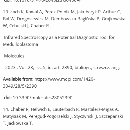
doi:
10.1016/S1470-2045(23)00456-4
13. Łach K, Kowal A, Perek-Polnik M, Jakubczyk P, Arthur C,
Bal W, Drogosiewicz M, Dembowska-Bagińska B, Grajkowska
W, Cebulski J, Chaber R.
Infrared Spectroscopy as a Potential Diagnostic Tool for
Medulloblastoma
Molecules
2023 : Vol. 28, iss. 5, id. art. 2390, bibliogr., streszcz. ang.
Available from:
https://www.mdpi.com/1420-
3049/28/5/2390
doi:
10.3390/molecules28052390
14. Chaber R, Helwich E, Lauterbach R, Mastalerz-Migas A,
Matysiak M, Peregud-Pogorzelski J, Styczyński J, Szczepański
T, Jackowska T.