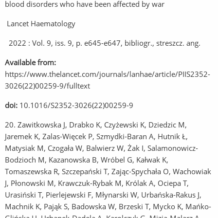
blood disorders who have been affected by war
Lancet Haematology
2022 : Vol. 9, iss. 9, p. e645-e647, bibliogr., streszcz. ang.
Available from:
https://www.thelancet.com/journals/lanhae/article/PIIS2352-
3026(22)00259-9/fulltext
doi:
10.1016/S2352-3026(22)00259-9
20. Zawitkowska J, Drabko K, Czyżewski K, Dziedzic M,
Jaremek K, Zalas-Więcek P, Szmydki-Baran A, Hutnik Ł,
Matysiak M, Czogała W, Balwierz W, Żak I, Salamonowicz-
Bodzioch M, Kazanowska B, Wróbel G, Kałwak K,
Tomaszewska R, Szczepański T, Zając-Spychała O, Wachowiak
J, Płonowski M, Krawczuk-Rybak M, Królak A, Ociepa T,
Urasiński T, Pierlejewski F, Młynarski W, Urbańska-Rakus J,
Machnik K, Pająk S, Badowska W, Brzeski T, Mycko K, Mańko-