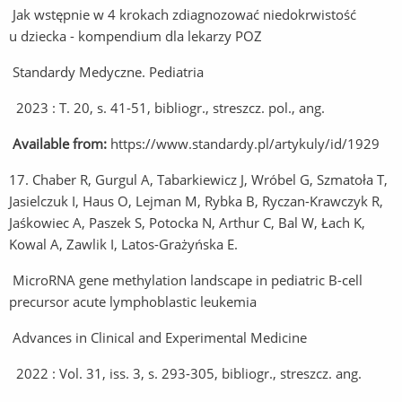
Jak wstępnie w 4 krokach zdiagnozować niedokrwistość
u dziecka - kompendium dla lekarzy POZ
Standardy Medyczne. Pediatria
2023 : T. 20, s. 41-51, bibliogr., streszcz. pol., ang.
Available from:
https://www.standardy.pl/artykuly/id/1929
17. Chaber R, Gurgul A, Tabarkiewicz J, Wróbel G, Szmatoła T,
Jasielczuk I, Haus O, Lejman M, Rybka B, Ryczan-Krawczyk R,
Jaśkowiec A, Paszek S, Potocka N, Arthur C, Bal W, Łach K,
Kowal A, Zawlik I, Latos-Grażyńska E.
MicroRNA gene methylation landscape in pediatric B-cell
precursor acute lymphoblastic leukemia
Advances in Clinical and Experimental Medicine
2022 : Vol. 31, iss. 3, s. 293-305, bibliogr., streszcz. ang.