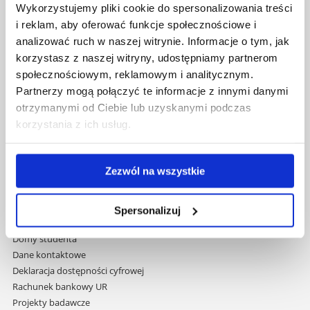
Al. Tadeusza Rejtana 16C
Wykorzystujemy pliki cookie do spersonalizowania treści
35-959 Rzeszów
i reklam, aby oferować funkcje społecznościowe i
analizować ruch w naszej witrynie. Informacje o tym, jak
Pomiń
Polityka prywatności
korzystasz z naszej witryny, udostępniamy partnerom
nawigację
Mapa serwisu
społecznościowym, reklamowym i analitycznym.
i
Biblioteka
Partnerzy mogą połączyć te informacje z innymi danymi
przejdź
Wydawnictwo
do
otrzymanymi od Ciebie lub uzyskanymi podczas
Covid info
treści
korzystania z ich usług.
Studia podyplomowe
Praca na UR
Zamówienia publiczne
Zezwól na wszystkie
Fundusze strukturalne
Projekty współfinansowane przez UE
Projekty realizowane z KPO
Spersonalizuj
Wynajem sal
Domy studenta
Dane kontaktowe
Deklaracja dostępności cyfrowej
Rachunek bankowy UR
Projekty badawcze