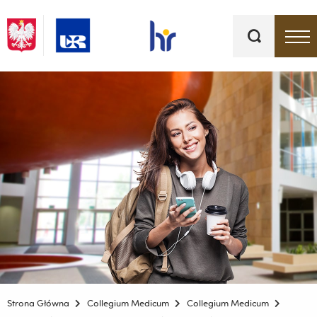
Słowa
kluczowe
Menu - górna belka
Strona Główna
Collegium Medicum
Collegium Medicum