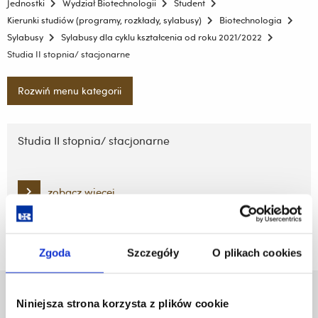
Jednostki
Wydział Biotechnologii
Student
Kierunki studiów (programy, rozkłady, sylabusy)
Biotechnologia
Sylabusy
Sylabusy dla cyklu kształcenia od roku 2021/2022
Studia II stopnia/ stacjonarne
Rozwiń menu kategorii
Pomiń
nawigację
Studia II stopnia/ stacjonarne
i
przejdź
do
zobacz więcej
treści
Zgoda
Szczegóły
O plikach cookies
Uniwersytet Rzeszowski
Niniejsza strona korzysta z plików cookie