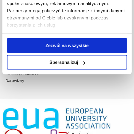
społecznościowym, reklamowym i analitycznym.
Praca na UR
Partnerzy mogą połączyć te informacje z innymi danymi
Zamówienia publiczne
otrzymanymi od Ciebie lub uzyskanymi podczas
Fundusze strukturalne
korzystania z ich usług.
Projekty współfinansowane przez UE
Projekty realizowane z KPO
Wynajem sal
Zezwól na wszystkie
Domy studenta
Dane kontaktowe
Deklaracja dostępności cyfrowej
Spersonalizuj
Rachunek bankowy UR
Projekty badawcze
Darowizny