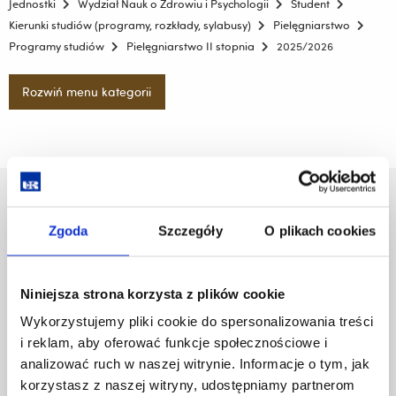
Jednostki
Wydział Nauk o Zdrowiu i Psychologii
Student
Kierunki studiów (programy, rozkłady, sylabusy)
Pielęgniarstwo
Programy studiów
Pielęgniarstwo II stopnia
2025/2026
Rozwiń menu kategorii
Uniwersytet Rzeszowski
Al. Tadeusza Rejtana 16C
Zgoda
Szczegóły
O plikach cookies
35-959 Rzeszów
Pomiń
Polityka prywatności
Niniejsza strona korzysta z plików cookie
nawigację
Mapa serwisu
Wykorzystujemy pliki cookie do spersonalizowania treści
i
Biblioteka
i reklam, aby oferować funkcje społecznościowe i
przejdź
Wydawnictwo
do
analizować ruch w naszej witrynie. Informacje o tym, jak
Covid info
treści
korzystasz z naszej witryny, udostępniamy partnerom
Studia podyplomowe