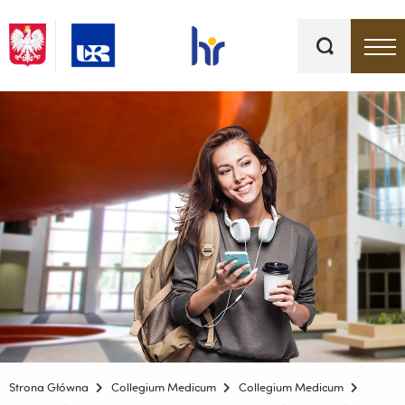
Słowa
kluczowe
Menu - górna belka
Strona Główna
Collegium Medicum
Collegium Medicum