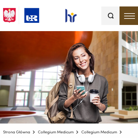
Słowa
kluczowe
Menu - górna belka
Strona Główna
Collegium Medicum
Collegium Medicum