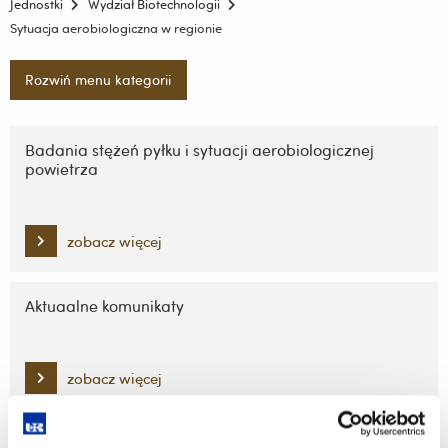
Jednostki
Wydział Biotechnologii
Sytuacja aerobiologiczna w regionie
Rozwiń menu kategorii
Pomiń
nawigację
Badania stężeń pyłku i sytuacji aerobiologicznej
powietrza
i
przejdź
do
treści
zobacz więcej
Aktuaalne komunikaty
zobacz więcej
Ciekawostki aerobiologiczne