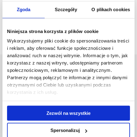
Zgoda
Szczegóły
O plikach cookies
zobacz więcej
Niniejsza strona korzysta z plików cookie
Wykorzystujemy pliki cookie do spersonalizowania treści
i reklam, aby oferować funkcje społecznościowe i
analizować ruch w naszej witrynie. Informacje o tym, jak
korzystasz z naszej witryny, udostępniamy partnerom
Uniwersytet Rzeszowski
społecznościowym, reklamowym i analitycznym.
Al. Tadeusza Rejtana 16C
Partnerzy mogą połączyć te informacje z innymi danymi
35-959 Rzeszów
otrzymanymi od Ciebie lub uzyskanymi podczas
korzystania z ich usług.
Pomiń
Polityka prywatności
nawigację
Mapa serwisu
i
Biblioteka
Zezwól na wszystkie
przejdź
Wydawnictwo
do
Covid info
treści
Spersonalizuj
Studia podyplomowe