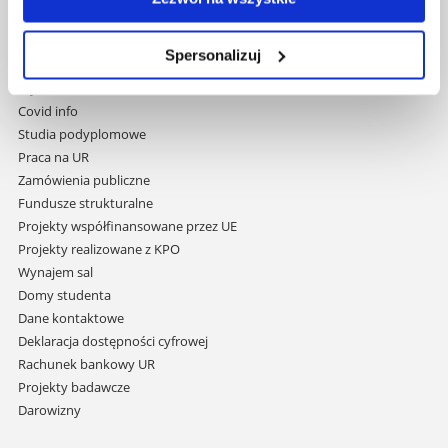
Pomiń
Polityka prywatności
nawigację
Mapa serwisu
Spersonalizuj
i
Biblioteka
przejdź
Wydawnictwo
do
Covid info
treści
Studia podyplomowe
Praca na UR
Zamówienia publiczne
Fundusze strukturalne
Projekty współfinansowane przez UE
Projekty realizowane z KPO
Wynajem sal
Domy studenta
Dane kontaktowe
Deklaracja dostępności cyfrowej
Rachunek bankowy UR
Projekty badawcze
Darowizny