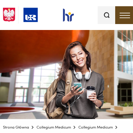
Słowa
kluczowe
Menu - górna belka
Strona Główna
Collegium Medicum
Collegium Medicum