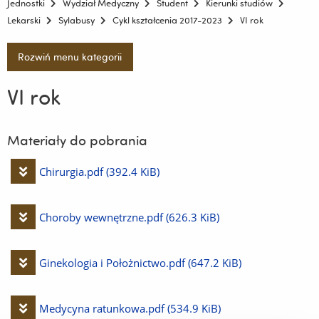
Jednostki
Wydział Medyczny
Student
Kierunki studiów
Lekarski
Sylabusy
Cykl kształcenia 2017-2023
VI rok
Rozwiń menu kategorii
VI rok
Materiały do pobrania
Pobierz
Chirurgia.pdf
(392.4 KiB)
plik
Pobierz
Choroby wewnętrzne.pdf
(626.3 KiB)
plik
Pobierz
Ginekologia i Położnictwo.pdf
(647.2 KiB)
plik
Pobierz
Medycyna ratunkowa.pdf
(534.9 KiB)