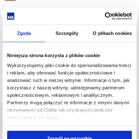
plik
Pobierz
Medycyna Rodzinna.pdf
(769.2 KiB)
plik
Zgoda
Szczegóły
O plikach cookies
Pobierz
Pediatria.pdf
(573.0 KiB)
plik
Pobierz
Psychiatria.pdf
(520.4 KiB)
Niniejsza strona korzysta z plików cookie
Wykorzystujemy pliki cookie do spersonalizowania treści
plik
i reklam, aby oferować funkcje społecznościowe i
Pobierz
Specjalność wybrana przez studenta.pdf
(427.2 KiB)
analizować ruch w naszej witrynie. Informacje o tym, jak
korzystasz z naszej witryny, udostępniamy partnerom
plik
społecznościowym, reklamowym i analitycznym.
Partnerzy mogą połączyć te informacje z innymi danymi
otrzymanymi od Ciebie lub uzyskanymi podczas
Uniwersytet Rzeszowski
korzystania z ich usług.
Al. Tadeusza Rejtana 16C
35-959 Rzeszów
Zezwól na wszystkie