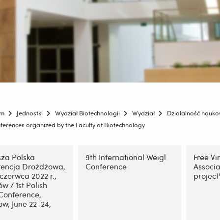
um
Jednostki
Wydział Biotechnologii
Wydział
Działalność naukowa
ferences organized by the Faculty of Biotechnology
ję
sza Polska
9th International Weigl
Free Vi
rencja Drożdżowa,
Conference
Associa
czerwca 2022 r.,
projec
w / 1st Polish
Conference,
w, June 22-24,