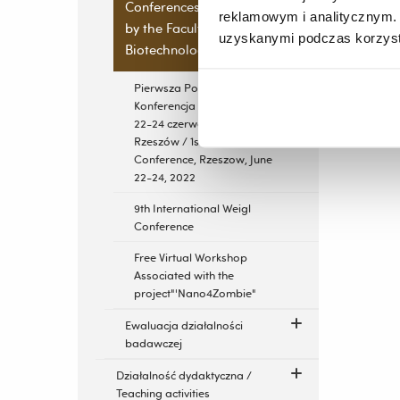
Conferences organized
reklamowym i analitycznym. 
by the Faculty of
uzyskanymi podczas korzysta
Biotechnology
Pierwsza Polska
Konferencja Drożdżowa,
22-24 czerwca 2022 r.,
Rzeszów / 1st Polish Yeast
Conference, Rzeszow, June
22-24, 2022
9th International Weigl
Conference
Free Virtual Workshop
Associated with the
project"'Nano4Zombie"
Ewaluacja działalności
badawczej
Działalność dydaktyczna /
Teaching activities