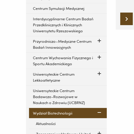
Centrum Symulacji Medycznej
Interdyscyplinarne Centrum Badań
Przedklinicznych i Klinicznych
Uniwersytetu Rzeszowskiego
Przyrodniczo–Medyczne Centrum
Badań Innowacyjnych
Centrum Wychowania Fizycznego i
Sportu Akademickiego
Uniwersyteckie Centrum
Lekkoatletyczne
Uniwersyteckie Centrum
Badawczo-Rozwojowe w
Naukach o Zdrowiu (UCBRNZ)
Wydział Biotechnologii
Aktualności