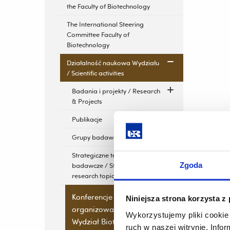
the Faculty of Biotechnology
The International Steering
Committee Faculty of
Biotechnology
Działalność naukowa Wydziału
/ Scientific activities
Badania i projekty / Research
& Projects
Publikacje
Grupy badawcze
Strategiczne tematy
Zgoda
badawcze / Strategic
research topics
Konferencje
Niniejsza strona korzysta z
organizowane przez
Wykorzystujemy pliki cookie 
Wydział Biotechnologii /
ruch w naszej witrynie. Inf