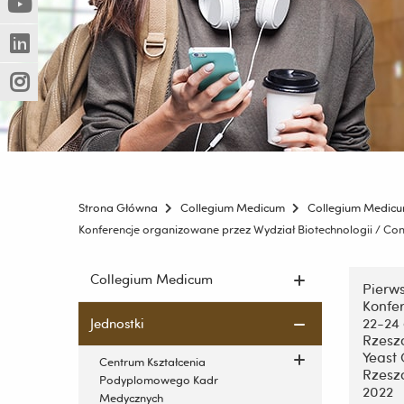
(Nowe
(Link
innej
okno)
do
strony)
(Nowe
(Link
innej
okno)
do
strony)
(Nowe
(Link
innej
okno)
do
strony)
innej
strony)
Strona Główna
Collegium Medicum
Collegium Medic
Konferencje organizowane przez Wydział Biotechnologii / Con
Pomiń
Pomiń
Collegium Medicum
nawigac
Pierw
nawigację
Konfe
i
i
22-24 
Jednostki
przejdź
przejdź
Rzeszó
do
do
Yeast 
Centrum Kształcenia
treści
Rzeszo
treści
Podyplomowego Kadr
2022
Medycznych