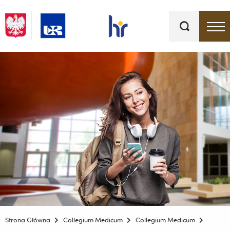
Słowa
kluczowe
Menu - górna belka
Strona Główna
Collegium Medicum
Collegium Medicum