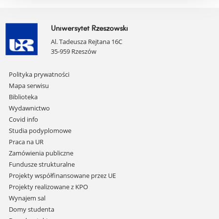
Uniwersytet Rzeszowski
Al. Tadeusza Rejtana 16C
35-959 Rzeszów
Pomiń
Polityka prywatności
nawigację
Mapa serwisu
i
Biblioteka
przejdź
Wydawnictwo
do
Covid info
treści
Studia podyplomowe
Praca na UR
Zamówienia publiczne
Fundusze strukturalne
Projekty współfinansowane przez UE
Projekty realizowane z KPO
Wynajem sal
Domy studenta