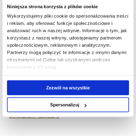
Techniki chromatograficzne
Niniejsza strona korzysta z plików cookie
Technologie pomiarowe nanomateriałów
Wykorzystujemy pliki cookie do spersonalizowania treści
i reklam, aby oferować funkcje społecznościowe i
Toksykologia molekularna
analizować ruch w naszej witrynie. Informacje o tym, jak
Wykład monograficzny
korzystasz z naszej witryny, udostępniamy partnerom
społecznościowym, reklamowym i analitycznym.
Zastosowanie nanotechnologii w praktyce laboratoryjnej
Partnerzy mogą połączyć te informacje z innymi danymi
otrzymanymi od Ciebie lub uzyskanymi podczas
Rok II (Rok akademicki 2023/2024)
korzystania z ich usług.
Ekologia molekularna
Pracownia magisterska
Zezwól na wszystkie
Procedury ochrony własności intelektualnej i przemysłowej
w zakresie biotechnologii
Spersonalizuj
Seminarium - semestr 3