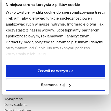
Niniejsza strona korzysta z plików cookie
Wykorzystujemy pliki cookie do spersonalizowania treści
Uniwersytet Rzeszowski
i reklam, aby oferować funkcje społecznościowe i
Al. Tadeusza Rejtana 16C
analizować ruch w naszej witrynie. Informacje o tym, jak
35-959 Rzeszów
korzystasz z naszej witryny, udostępniamy partnerom
Pomiń
społecznościowym, reklamowym i analitycznym.
Polityka prywatności
nawigację
Mapa serwisu
Partnerzy mogą połączyć te informacje z innymi danymi
i
Biblioteka
otrzymanymi od Ciebie lub uzyskanymi podczas
przejdź
Wydawnictwo
korzystania z ich usług.
do
Covid info
treści
Studia podyplomowe
Praca na UR
Zezwól na wszystkie
Zamówienia publiczne
Fundusze strukturalne
Spersonalizuj
Projekty współfinansowane przez UE
Projekty realizowane z KPO
Wynajem sal
Domy studenta
Dane kontaktowe