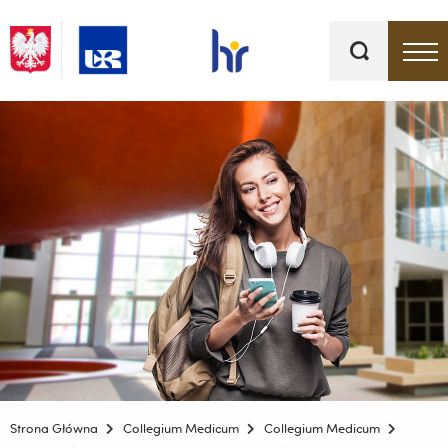
Słowa
kluczowe
Menu - górna belka
Strona Główna
Collegium Medicum
Collegium Medicum