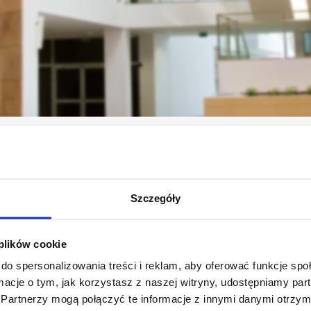
um
Jednostki
Centrum Kształcenia Podyplomowego Kadr Medycznych
Szczegóły
 plików cookie
al. mjr. Wacława. Kopisto 2A
do spersonalizowania treści i reklam, aby oferować funkcje sp
Pokój 315
ormacje o tym, jak korzystasz z naszej witryny, udostępniamy p
35-959 Rzeszów
Partnerzy mogą połączyć te informacje z innymi danymi otrzym
tel. +48 17 872 12 67