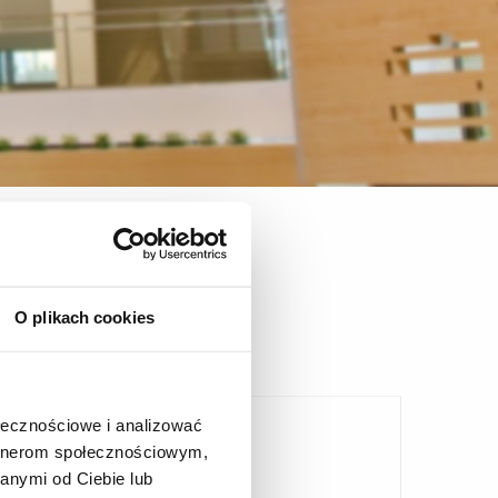
Sekretariat
O plikach cookies
ołecznościowe i analizować
artnerom społecznościowym,
anymi od Ciebie lub