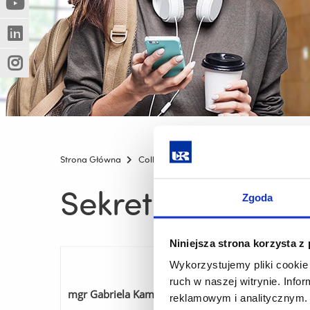
(Nowe
(Link
innej
okno)
do
strony)
(Nowe
(Link
innej
okno)
do
strony)
(Nowe
(Link
innej
okno)
do
strony)
innej
strony)
Strona Główna
Collegium Medicum
Collegium Medic
Sekretariat
Zgoda
Niniejsza strona korzysta z
Wykorzystujemy pliki cookie 
ruch w naszej witrynie. Inf
mgr Gabriela Kamińska
reklamowym i analitycznym. 