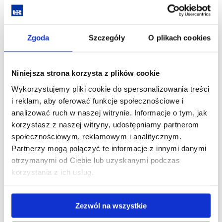
tel.: 17 851 85 10
Sekretariat Wydziału
Biotechnologii
e-mail:
wb@ur.edu.pl
Zgoda
Szczegóły
O plikach cookies
Sekretariat
tel.: 17 851 68 25
Przyrodniczo-
e-mail:
pmcbi-
Medyczne Centrum
Niniejsza strona korzysta z plików cookie
sekretariat@ur.edu.pl
Badań Innowacyjnych
Wykorzystujemy pliki cookie do spersonalizowania treści
i reklam, aby oferować funkcje społecznościowe i
tel.: 17 872 19 30
analizować ruch w naszej witrynie. Informacje o tym, jak
Sekretariat Centrum
e-mail:
korzystasz z naszej witryny, udostępniamy partnerom
Symulacji Medycznej
csmcm@ur.edu.pl
społecznościowym, reklamowym i analitycznym.
Partnerzy mogą połączyć te informacje z innymi danymi
otrzymanymi od Ciebie lub uzyskanymi podczas
korzystania z ich usług.
tel.: 885 421 800
Uniwersyteckie Centrum
tel.: 17 872 33 76
Lekkoatletyczne
e-mail:
ucl@ur.edu.pl
Zezwól na wszystkie