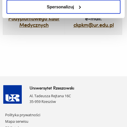
Sekretariat Centrum
Spersonalizuj
Kształcenia
tel.: 17 872 12 67
Podyplomowego Kadr
e-mail:
Medycznych
ckpkm@ur.edu.pl
Uniwersytet Rzeszowski
Al. Tadeusza Rejtana 16C
35-959 Rzeszów
Pomiń
Polityka prywatności
nawigację
Mapa serwisu
i