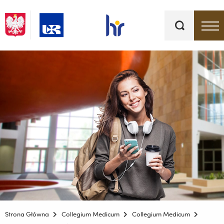
Słowa
kluczowe
Menu - górna belka
Strona Główna
Collegium Medicum
Collegium Medicum