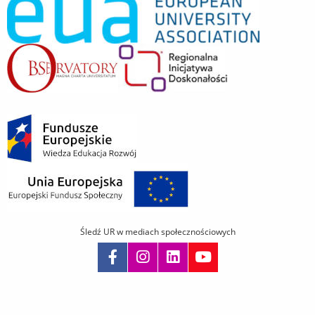
Śledź UR w mediach społecznościowych
Pomiń
nawigację