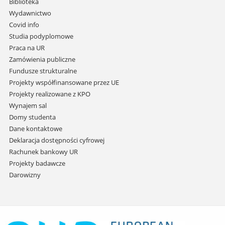
Biblioteka
przejdź
Wydawnictwo
do
Covid info
treści
Studia podyplomowe
Praca na UR
Zamówienia publiczne
Fundusze strukturalne
Projekty współfinansowane przez UE
Projekty realizowane z KPO
Wynajem sal
Domy studenta
Dane kontaktowe
Deklaracja dostępności cyfrowej
Rachunek bankowy UR
Projekty badawcze
Darowizny