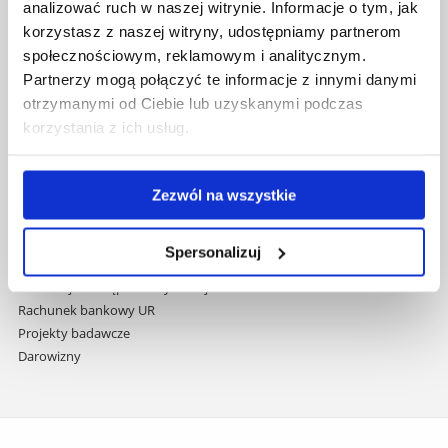
i
analizować ruch w naszej witrynie. Informacje o tym, jak
Biblioteka
przejdź
korzystasz z naszej witryny, udostępniamy partnerom
Wydawnictwo
do
społecznościowym, reklamowym i analitycznym.
Covid info
treści
Partnerzy mogą połączyć te informacje z innymi danymi
Studia podyplomowe
Praca na UR
otrzymanymi od Ciebie lub uzyskanymi podczas
Zamówienia publiczne
korzystania z ich usług.
Fundusze strukturalne
Projekty współfinansowane przez UE
Projekty realizowane z KPO
Zezwól na wszystkie
Wynajem sal
Domy studenta
Spersonalizuj
Dane kontaktowe
Deklaracja dostępności cyfrowej
Rachunek bankowy UR
Projekty badawcze
Darowizny