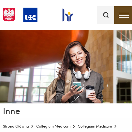
Słowa
kluczowe
Menu - górna belka
Inne
Strona Główna
Collegium Medicum
Collegium Medicum