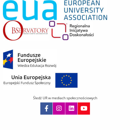
Śledź UR w mediach społecznościowych
Pomiń
nawigację