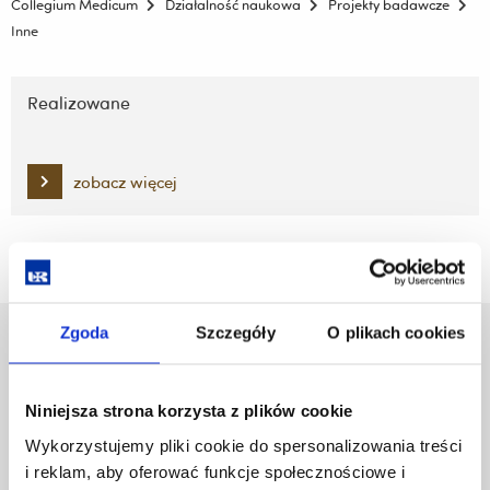
Collegium Medicum
Działalność naukowa
Projekty badawcze
Inne
Pomiń
nawigację
Realizowane
i
przejdź
do
zobacz więcej
treści
Zgoda
Szczegóły
O plikach cookies
Uniwersytet Rzeszowski
Al. Tadeusza Rejtana 16C
35-959 Rzeszów
Niniejsza strona korzysta z plików cookie
Wykorzystujemy pliki cookie do spersonalizowania treści
Pomiń
Polityka prywatności
i reklam, aby oferować funkcje społecznościowe i
nawigację
Mapa serwisu