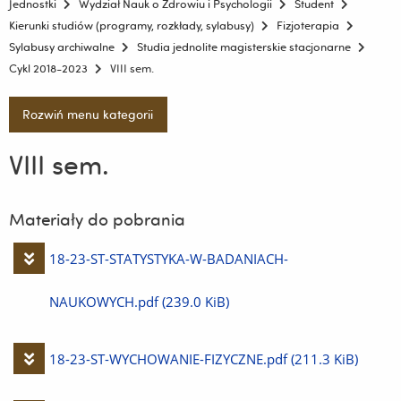
Jednostki
Wydział Nauk o Zdrowiu i Psychologii
Student
Kierunki studiów (programy, rozkłady, sylabusy)
Fizjoterapia
Sylabusy archiwalne
Studia jednolite magisterskie stacjonarne
Cykl 2018-2023
VIII sem.
Rozwiń menu kategorii
VIII sem.
Materiały do pobrania
Pobierz
18-23-ST-STATYSTYKA-W-BADANIACH-
plik
NAUKOWYCH.pdf
(239.0 KiB)
Pobierz
18-23-ST-WYCHOWANIE-FIZYCZNE.pdf
(211.3 KiB)