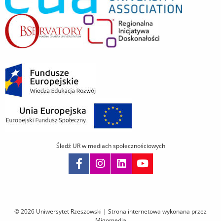
Śledź UR w mediach społecznościowych
Pomiń
nawigację
i
© 2026 Uniwersytet Rzeszowski |
Strona internetowa wykonana przez
przejdź
Migomedia