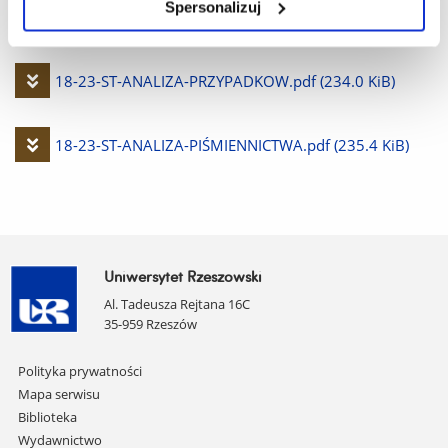
Spersonalizuj
plik
(236.3 KiB)
Pobierz
18-23-ST-ANALIZA-PRZYPADKOW.pdf
(234.0 KiB)
plik
Pobierz
18-23-ST-ANALIZA-PIŚMIENNICTWA.pdf
(235.4 KiB)
plik
Uniwersytet Rzeszowski
Al. Tadeusza Rejtana 16C
35-959 Rzeszów
Pomiń
Polityka prywatności
nawigację
Mapa serwisu
i
Biblioteka
przejdź
Wydawnictwo