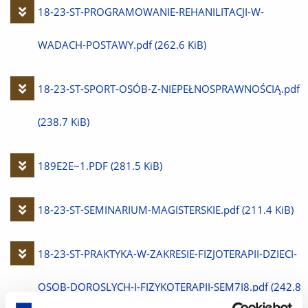
plik
Pobierz
18-23-ST-PROGRAMOWANIE-REHANILITACJI-W-
plik
WADACH-POSTAWY.pdf
(262.6 KiB)
Pobierz
18-23-ST-SPORT-OSÓB-Z-NIEPEŁNOSPRAWNOŚCIĄ.pdf
plik
(238.7 KiB)
Pobierz
189E2E~1.PDF
(281.5 KiB)
plik
Pobierz
18-23-ST-SEMINARIUM-MAGISTERSKIE.pdf
(211.4 KiB)
plik
Pobierz
18-23-ST-PRAKTYKA-W-ZAKRESIE-FIZJOTERAPII-DZIECI-
plik
OSOB-DOROSLYCH-I-FIZYKOTERAPII-SEM7I8.pdf
(242.8