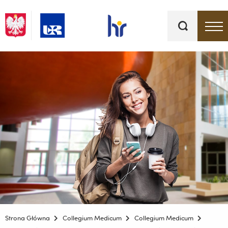
Słowa
kluczowe
Menu - górna belka
Strona Główna
Collegium Medicum
Collegium Medicum