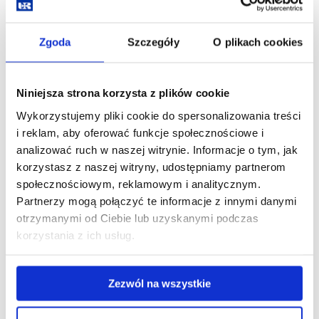
KiB)
Zgoda
Szczegóły
O plikach cookies
Pobierz
18-23-ST-PRACA-W-ZESPOŁACH-BADAWCZYCH.pdf
plik
(245.1 KiB)
Niniejsza strona korzysta z plików cookie
Wykorzystujemy pliki cookie do spersonalizowania treści
i reklam, aby oferować funkcje społecznościowe i
Pobierz
18-23-ST-METODY-SPECJALNE-W-FIZOTERAPII-
analizować ruch w naszej witrynie. Informacje o tym, jak
korzystasz z naszej witryny, udostępniamy partnerom
plik
DOROSŁYCH.pdf
(238.4 KiB)
społecznościowym, reklamowym i analitycznym.
Partnerzy mogą połączyć te informacje z innymi danymi
Pobierz
18-23-ST-METODY-SPECJALNE-TKANKI-MIEKKIE.pdf
otrzymanymi od Ciebie lub uzyskanymi podczas
korzystania z ich usług.
plik
(231.6 KiB)
Zezwól na wszystkie
Pobierz
18-23-ST-METODY-SPECJALNE-MECHANOTERAPIA.pdf