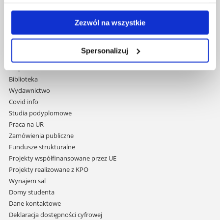
Uniwersytet Rzeszowski
Zezwól na wszystkie
Al. Tadeusza Rejtana 16C
35-959 Rzeszów
Spersonalizuj
Pomiń
Polityka prywatności
nawigację
Mapa serwisu
i
Biblioteka
przejdź
Wydawnictwo
do
Covid info
treści
Studia podyplomowe
Praca na UR
Zamówienia publiczne
Fundusze strukturalne
Projekty współfinansowane przez UE
Projekty realizowane z KPO
Wynajem sal
Domy studenta
Dane kontaktowe
Deklaracja dostępności cyfrowej