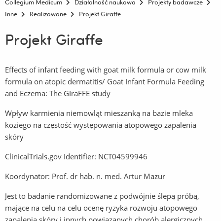
Collegium Medicum
Działalność naukowa
Projekty badawcze
Inne
Realizowane
Projekt Giraffe
Projekt Giraffe
Effects of infant feeding with goat milk formula or cow milk
formula on atopic dermatitis/ Goat Infant Formula Feeding
and Eczema: The
GIraFFE
study
Wpływ karmienia niemowląt mieszanką na bazie mleka
koziego na częstość występowania atopowego zapalenia
skóry
ClinicalTrials.gov Identifier: NCT04599946
Koordynator: Prof. dr hab. n. med. Artur Mazur
Jest to badanie randomizowane z podwójnie ślepą próbą,
mające na celu na celu ocenę ryzyka rozwoju atopowego
zapalenia skóry i innych powiązanych chorób alergicznych