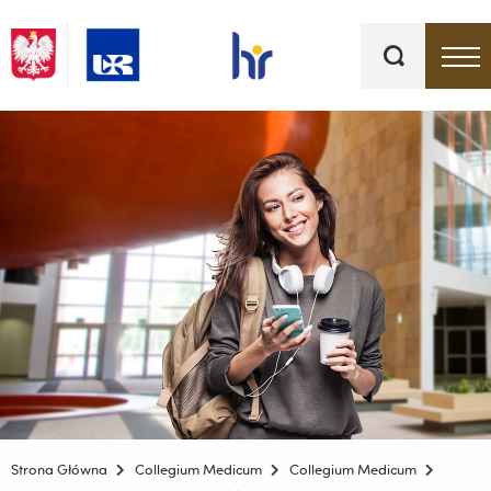
Słowa
kluczowe
Menu - górna belka
Strona Główna
Collegium Medicum
Collegium Medicum