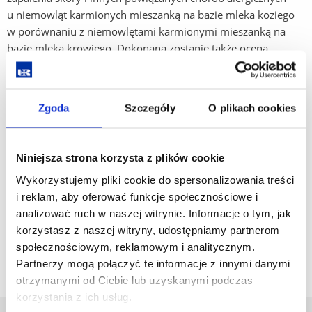
u niemowląt karmionych mieszanką na bazie mleka koziego
w porównaniu z niemowlętami karmionymi mieszanką na
bazie mleka krowiego. Dokonana zostanie także ocena
wpływu karmienia niemowląt w pierwszym roku życia
mlekiem kozim lub mlekiem krowim na wyniki zdrowotne,
m.in. wzrost i jakość życia w pierwszych pięciu latach życia.
Zgoda
Szczegóły
O plikach cookies
Badanie przeprowadzane jest równocześnie w Polsce,
Hiszpanii i w Niemczech.
Niniejsza strona korzysta z plików cookie
Czas trwania: 2021-2028
Wykorzystujemy pliki cookie do spersonalizowania treści
Informacja o badaniu:
https://www.giraffe-study.com/pl/
i reklam, aby oferować funkcje społecznościowe i
analizować ruch w naszej witrynie. Informacje o tym, jak
korzystasz z naszej witryny, udostępniamy partnerom
społecznościowym, reklamowym i analitycznym.
Partnerzy mogą połączyć te informacje z innymi danymi
otrzymanymi od Ciebie lub uzyskanymi podczas
korzystania z ich usług.