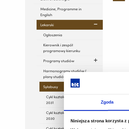
Medicine, Programme in
English
Lekarski
Ogłoszenia
Kierownik i zespół
programowy kierunku
Programy studiów
Harmonogramy studiów (
plany studiów)
Sylabusy
Cykl kształcenia 2025-
Zgoda
2031
Cykl kształcenia 2024-
2030
Niniejsza strona korzysta z
Cykl kształcenia 2023-