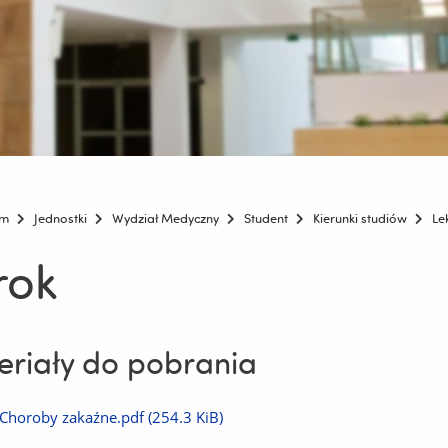
um
Jednostki
Wydział Medyczny
Student
Kierunki studiów
Le
 rok
riały do pobrania
Pobierz
Choroby zakaźne.pdf
(254.3 KiB)