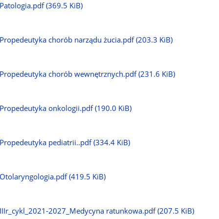
Pobierz
Patologia.pdf
(369.5 KiB)
plik
Pobierz
Propedeutyka chorób narządu żucia.pdf
(203.3 KiB)
plik
Pobierz
Propedeutyka chorób wewnętrznych.pdf
(231.6 KiB)
plik
Pobierz
Propedeutyka onkologii.pdf
(190.0 KiB)
plik
Pobierz
Propedeutyka pediatrii..pdf
(334.4 KiB)
plik
Pobierz
Otolaryngologia.pdf
(419.5 KiB)
plik
Pobierz
IIIr_cykl_2021-2027_Medycyna ratunkowa.pdf
(207.5 KiB)