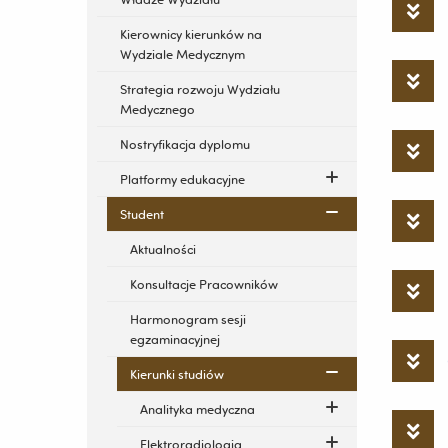
Kierownicy kierunków na
Wydziale Medycznym
Strategia rozwoju Wydziału
Medycznego
Nostryfikacja dyplomu
Platformy edukacyjne
Student
Aktualności
Konsultacje Pracowników
Harmonogram sesji
egzaminacyjnej
Kierunki studiów
Analityka medyczna
Elektroradiologia