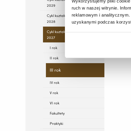
Wykorzystujemy pliki cookie 
2029
ruch w naszej witrynie. Inf
reklamowym i analitycznym. 
Cykl kształcenia 2022-
2028
uzyskanymi podczas korzysta
Cykl kształcenia 2021-
2027
I rok
II rok
III rok
IV rok
V rok
VI rok
Fakultety
Praktyki