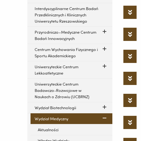
Interdyscyplinarne Centrum Badań
Przedklinicznych i Klinicznych
Uniwersytetu Rzeszowskiego
Przyrodniczo–Medyczne Centrum
Badań Innowacyjnych
Centrum Wychowania Fizycznego i
Sportu Akademickiego
Uniwersyteckie Centrum
Lekkoatletyczne
Uniwersyteckie Centrum
Badawczo-Rozwojowe w
Naukach o Zdrowiu (UCBRNZ)
Wydział Biotechnologii
Wydział Medyczny
Aktualności
Władze Wydziału