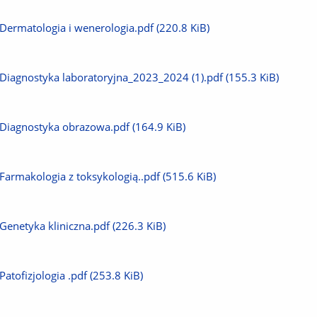
plik
Pobierz
Dermatologia i wenerologia.pdf
(220.8 KiB)
plik
Pobierz
Diagnostyka laboratoryjna_2023_2024 (1).pdf
(155.3 KiB)
plik
Pobierz
Diagnostyka obrazowa.pdf
(164.9 KiB)
plik
Pobierz
Farmakologia z toksykologią..pdf
(515.6 KiB)
plik
Pobierz
Genetyka kliniczna.pdf
(226.3 KiB)
plik
Pobierz
Patofizjologia .pdf
(253.8 KiB)
plik