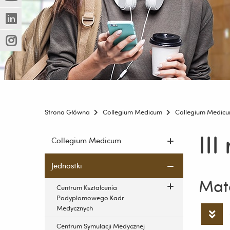
(Nowe
(Link
innej
okno)
do
strony)
(Nowe
(Link
innej
okno)
do
strony)
(Nowe
(Link
innej
okno)
do
strony)
innej
strony)
Strona Główna
Collegium Medicum
Collegium Medic
III
Pomiń
Collegium Medicum
nawigację
i
Jednostki
przejdź
Mate
do
Centrum Kształcenia
treści
Podyplomowego Kadr
Medycznych
Centrum Symulacji Medycznej