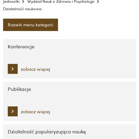
Jednostki
Wydział Nauk o Zdrowiu i Psychologii
Działalność naukowa
Rozwiń menu kategorii
Pomiń
nawigację
Konferencje
i
przejdź
do
zobacz więcej
treści
Publikacje
zobacz więcej
Działalność popularyzująca naukę