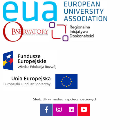
Śledź UR w mediach społecznościowych
Pomiń