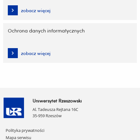
zobacz więcej
Ochrona danych informatycznych
zobacz więcej
Uniwersytet Rzeszowski
Al. Tadeusza Rejtana 16C
35-959 Rzeszów
Pomiń
Polityka prywatności
nawigację
Mapa serwisu