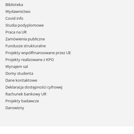
i
Biblioteka
przejdź
Wydawnictwo
do
Covid info
treści
Studia podyplomowe
Praca na UR
Zamówienia publiczne
Fundusze strukturalne
Projekty współfinansowane przez UE
Projekty realizowane z KPO
Wynajem sal
Domy studenta
Dane kontaktowe
Deklaracja dostępności cyfrowej
Rachunek bankowy UR
Projekty badawcze
Darowizny