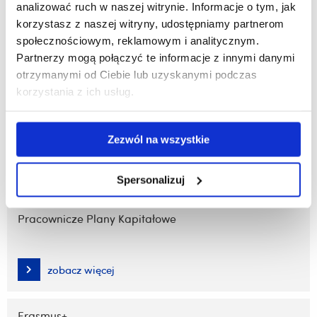
analizować ruch w naszej witrynie. Informacje o tym, jak
korzystasz z naszej witryny, udostępniamy partnerom
Microsoft 365 dla pracowników
społecznościowym, reklamowym i analitycznym.
Partnerzy mogą połączyć te informacje z innymi danymi
otrzymanymi od Ciebie lub uzyskanymi podczas
zobacz więcej
korzystania z ich usług.
Sieć bezprzewodowa Eduroam
Zezwól na wszystkie
zobacz więcej
Spersonalizuj
Pracownicze Plany Kapitałowe
zobacz więcej
Erasmus+