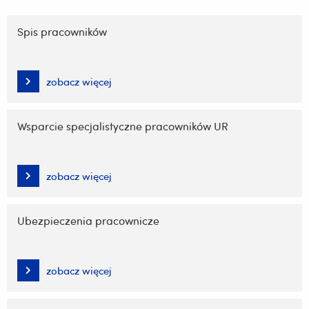
Pomiń
nawigację
Spis pracowników
i
przejdź
do
zobacz więcej
treści
Wsparcie specjalistyczne pracowników UR
zobacz więcej
Ubezpieczenia pracownicze
zobacz więcej