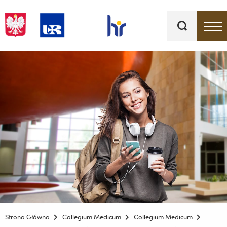
Słowa
kluczowe
Menu - górna belka
Strona Główna
Collegium Medicum
Collegium Medicum