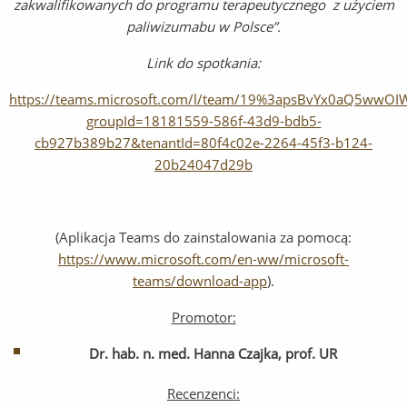
zakwalifikowanych do programu terapeutycznego z użyciem
paliwizumabu w Polsce”.
Link do spotkania:
https://teams.microsoft.com/l/team/19%3apsBvYx0aQ5wwOI
groupId=18181559-586f-43d9-bdb5-
cb927b389b27&tenantId=80f4c02e-2264-45f3-b124-
20b24047d29b
(Aplikacja Teams do zainstalowania za pomocą:
https://www.microsoft.com/en-ww/microsoft-
teams/download-app
).
Promotor:
Dr. hab. n. med. Hanna Czajka, prof. UR
Recenzenci: