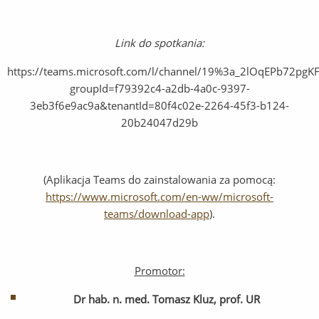
Link do spotkania:
https://teams.microsoft.com/l/channel/19%3a_2lOqEPb72
groupId=f79392c4-a2db-4a0c-9397-
3eb3f6e9ac9a&tenantId=80f4c02e-2264-45f3-b124-
20b24047d29b
(Aplikacja Teams do zainstalowania za pomocą:
https://www.microsoft.com/en-ww/microsoft-
teams/download-app
).
Promotor:
Dr hab. n. med. Tomasz Kluz, prof. UR