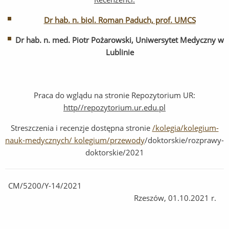
Dr hab. n. biol. Roman Paduch, prof. UMCS
Dr hab. n. med. Piotr Pożarowski
,
Uniwersytet Medyczny
w
Lublinie
Praca do wglądu na stronie Repozytorium UR:
http//repozytorium.ur.edu.pl
Streszczenia i recenzje dostępna stronie
/kolegia/kolegium-
nauk-medycznych/ kolegium/przewody
/doktorskie/rozprawy-
doktorskie/2021
CM/5200/Y-14/2021
Rzeszów, 01.10.2021 r.