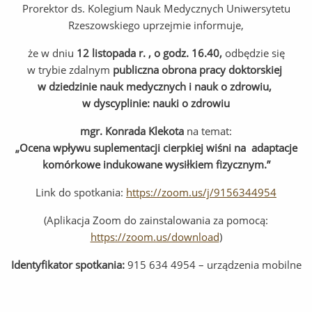
Prorektor ds. Kolegium Nauk Medycznych Uniwersytetu
Rzeszowskiego uprzejmie informuje,
że w dniu
12 listopada r. , o godz. 16.40,
odbędzie się
w trybie zdalnym
publiczna obrona pracy doktorskiej
w dziedzinie nauk medycznych i nauk o zdrowiu,
w dyscyplinie: nauki o zdrowiu
mgr. Konrada Klekota
na temat:
„
Ocena wpływu suplementacji cierpkiej wiśni na adaptacje
komórkowe indukowane wysiłkiem fizycznym.”
Link do spotkania:
https://zoom.us/j/9156344954
(Aplikacja Zoom do zainstalowania za pomocą:
https://zoom.us/download
)
Identyfikator spotkania:
915 634 4954 – urządzenia mobilne