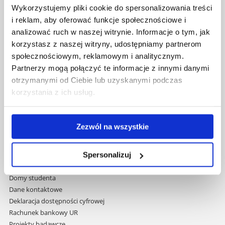
Al. Tadeusza Rejtana 16C
Wykorzystujemy pliki cookie do spersonalizowania treści
35-959 Rzeszów
i reklam, aby oferować funkcje społecznościowe i
analizować ruch w naszej witrynie. Informacje o tym, jak
Pomiń
Polityka prywatności
korzystasz z naszej witryny, udostępniamy partnerom
nawigację
Mapa serwisu
społecznościowym, reklamowym i analitycznym.
i
Biblioteka
Partnerzy mogą połączyć te informacje z innymi danymi
przejdź
Wydawnictwo
otrzymanymi od Ciebie lub uzyskanymi podczas
do
Covid info
korzystania z ich usług.
treści
Studia podyplomowe
Praca na UR
Zamówienia publiczne
Zezwól na wszystkie
Fundusze strukturalne
Projekty współfinansowane przez UE
Projekty realizowane z KPO
Spersonalizuj
Wynajem sal
Domy studenta
Dane kontaktowe
Deklaracja dostępności cyfrowej
Rachunek bankowy UR
Projekty badawcze