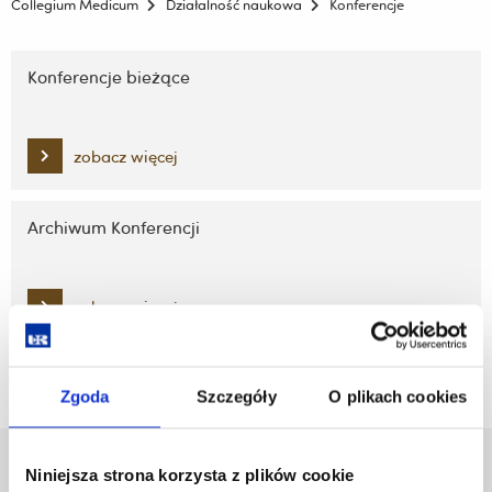
Collegium Medicum
Działalność naukowa
Konferencje
Pomiń
nawigację
Konferencje bieżące
i
przejdź
do
zobacz więcej
treści
Archiwum Konferencji
zobacz więcej
Zgoda
Szczegóły
O plikach cookies
Uniwersytet Rzeszowski
Niniejsza strona korzysta z plików cookie