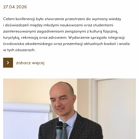
27.04.2026
Celem konferencji było stworzenie przestrzeni do wymiany wiedzy
i doświadczeń między młodymi naukowcami oraz studentami
zainteresowanymi zagadnieniami związanymi z kulturą fizyczną,
turystyką, rekreacją oraz zdrowiem. Wydarzenie sprzyjało integracji
środowiska akademickiego oraz prezentacji aktualnych badań i analiz
w tych obszarach.
zobacz więcej
Międzynarodowa
Studencko-
Doktorancka
Konferencja
Naukowa
pt.
Kultura
fizyczna
i
zdrowie
w
dobie
XXI
wieku
2026