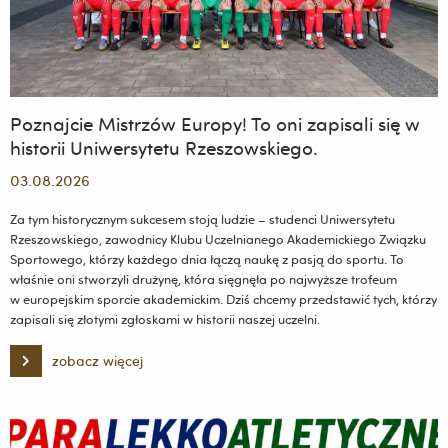
Poznajcie Mistrzów Europy! To oni zapisali się w
historii Uniwersytetu Rzeszowskiego.
03.08.2026
Za tym historycznym sukcesem stoją ludzie – studenci Uniwersytetu
Rzeszowskiego, zawodnicy Klubu Uczelnianego Akademickiego Związku
Sportowego, którzy każdego dnia łączą naukę z pasją do sportu. To
właśnie oni stworzyli drużynę, która sięgnęła po najwyższe trofeum
w europejskim sporcie akademickim. Dziś chcemy przedstawić tych, którzy
zapisali się złotymi zgłoskami w historii naszej uczelni.
zobacz więcej
Poznajcie
Mistrzów
Europy!
To
oni
zapisali