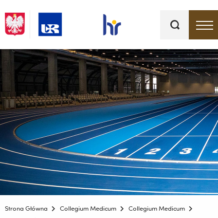
Słowa
kluczowe
Menu - górna belka
Strona Główna
Collegium Medicum
Collegium Medicum