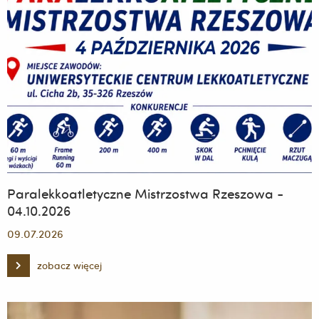
się
w
historii
Uniwersytetu
Rzeszowskiego.
Paralekkoatletyczne Mistrzostwa Rzeszowa -
04.10.2026
09.07.2026
zobacz więcej
Paralekkoatletyczne
Mistrzostwa
Rzeszowa
-
04.10.2026