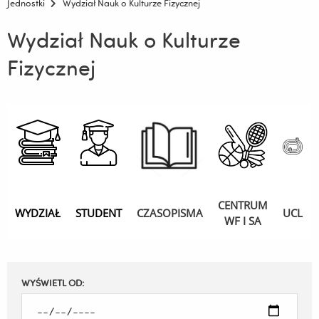
Jednostki
Wydział Nauk o Kulturze Fizycznej
Wydział Nauk o Kulturze
Fizycznej
CENTRUM
WYDZ
IAŁ
STUDENT
CZASOPISMA
UCL
WF I SA
Filtruj
WYŚWIETL OD:
wyniki