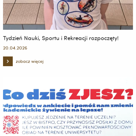
Tydzień Nauki, Sportu i Rekreacji rozpoczęty!
20.04.2026
zobacz więcej
Tydzień
Nauki,
Sportu
i
Rekreacji
rozpoczęty!