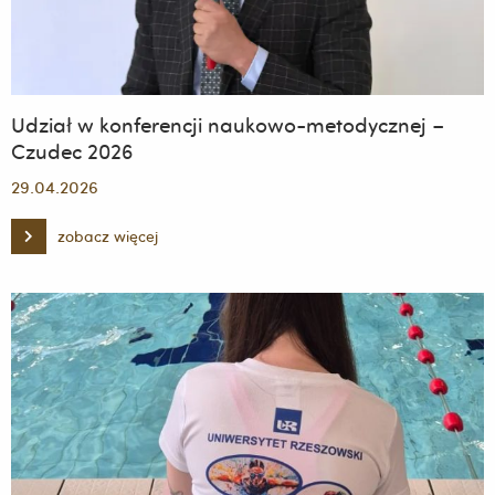
Udział w konferencji naukowo-metodycznej –
Czudec 2026
29.04.2026
zobacz więcej
Udział
w
konferencji
naukowo-
metodycznej
–
Czudec
2026