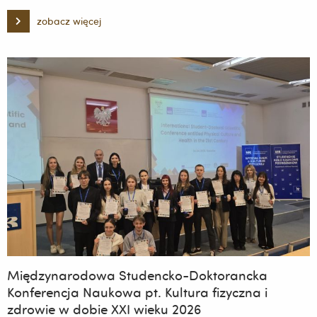
zobacz więcej
Spotkanie
z
pracownikami
PLL
LOT
-
Sekcji
Bezpośredniej
Obsługi
Klienta
Rzeszów
CXPRZ
Międzynarodowa Studencko-Doktorancka
Konferencja Naukowa pt. Kultura fizyczna i
zdrowie w dobie XXI wieku 2026