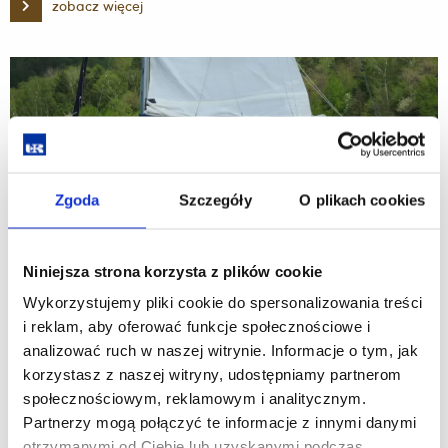
zobacz więcej
Aktywne
Formy
Turystyki
Szkolnej
-
1
WF
Sum
Nst.
Zgoda
Szczegóły
O plikach cookies
Niniejsza strona korzysta z plików cookie
Wykorzystujemy pliki cookie do spersonalizowania treści
i reklam, aby oferować funkcje społecznościowe i
analizować ruch w naszej witrynie. Informacje o tym, jak
Ćwiczenia terenowe - Turystyka Aktywna - 1 TiR
korzystasz z naszej witryny, udostępniamy partnerom
Sum
społecznościowym, reklamowym i analitycznym.
11.05.2026
Partnerzy mogą połączyć te informacje z innymi danymi
otrzymanymi od Ciebie lub uzyskanymi podczas