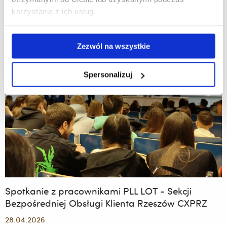
zobacz więcej
korzystania z ich usług.
Ćwiczenia
terenowe
-
Turystyka
Aktywna
Zezwól na wszystkie
-
1
TiR
Sum
Spersonalizuj
Spotkanie z pracownikami PLL LOT - Sekcji
Bezpośredniej Obsługi Klienta Rzeszów CXPRZ
28.04.2026