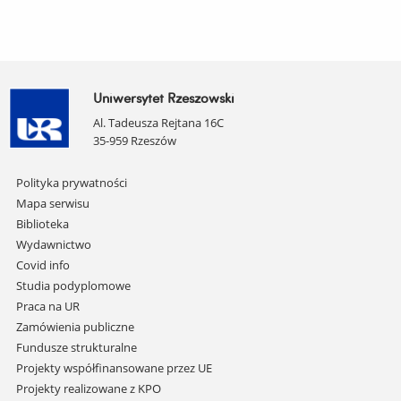
Uniwersytet Rzeszowski
Al. Tadeusza Rejtana 16C
35-959 Rzeszów
Pomiń
Polityka prywatności
nawigację
Mapa serwisu
i
Biblioteka
przejdź
Wydawnictwo
do
Covid info
treści
Studia podyplomowe
Praca na UR
Zamówienia publiczne
Fundusze strukturalne
Projekty współfinansowane przez UE
Projekty realizowane z KPO