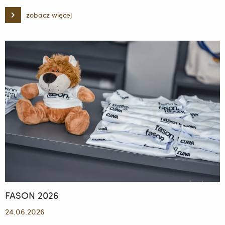
zobacz więcej
Letnie
obozy
programowe
-
Jawor
2026
FASON 2026
24.06.2026