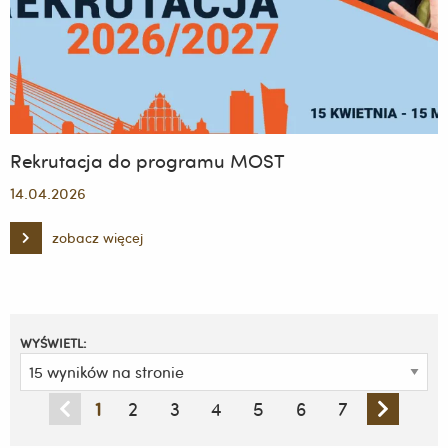
życie”
Rekrutacja do programu MOST
14.04.2026
zobacz więcej
Rekrutacja
do
programu
MOST
WYŚWIETL:
1
2
3
4
5
6
7