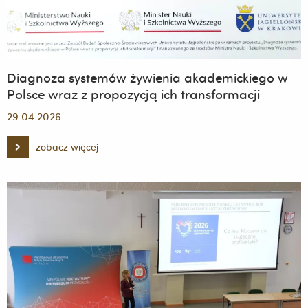
Diagnoza systemów żywienia akademickiego w
Polsce wraz z propozycją ich transformacji
29.04.2026
zobacz więcej
Diagnoza
systemów
żywienia
akademickiego
w
Polsce
wraz
z
propozycją
ich
transformacji