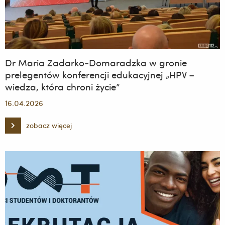
Dr Maria Zadarko-Domaradzka w gronie
prelegentów konferencji edukacyjnej „HPV –
wiedza, która chroni życie”
16.04.2026
zobacz więcej
Dr
Maria
Zadarko-
Domaradzka
w
gronie
prelegentów
konferencji
edukacyjnej
„HPV
–
wiedza,
która
chroni