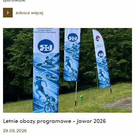
zobacz więcej
Zmarł
prof.
dr
hab.
Stanisław
Zaborniak
Letnie obozy programowe - Jawor 2026
29.06.2026