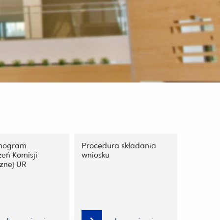
nogram
Procedura składania
eń Komisji
wniosku
znej UR