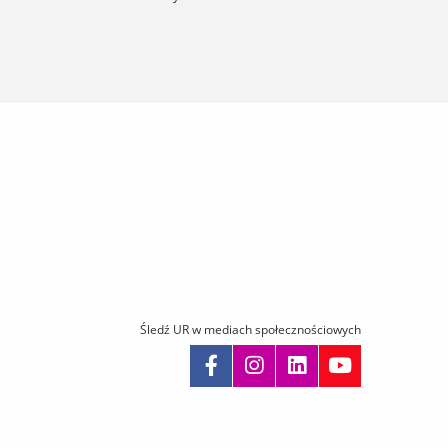
Śledź UR w mediach społecznościowych
omiń
awigację