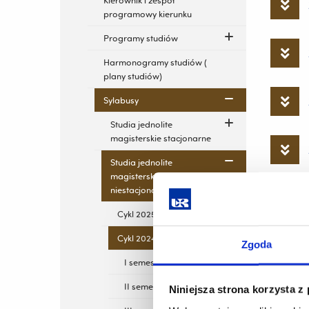
Kierownik i zespół
programowy kierunku
Programy studiów
Harmonogramy studiów (
plany studiów)
Sylabusy
Studia jednolite
magisterskie stacjonarne
Studia jednolite
magisterskie
niestacjonarne
Cykl 2025-2030
Cykl 2024-2029
Zgoda
I semestr
II semestr
Niniejsza strona korzysta z