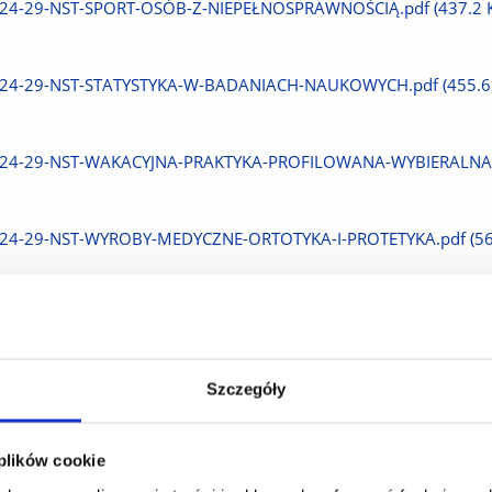
Pobierz
24-29-NST-SPORT-OSÓB-Z-NIEPEŁNOSPRAWNOŚCIĄ.pdf
(437.2 
plik
Pobierz
24-29-NST-STATYSTYKA-W-BADANIACH-NAUKOWYCH.pdf
(455.6
plik
Pobierz
24-29-NST-WAKACYJNA-PRAKTYKA-PROFILOWANA-WYBIERALNA-
plik
Pobierz
24-29-NST-WYROBY-MEDYCZNE-ORTOTYKA-I-PROTETYKA.pdf
(5
plik
Szczegóły
 plików cookie