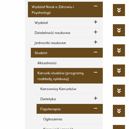
Wydział Nauk o Zdrowiu i
Psychologii
Wydział
Działalność naukowa
Jednostki naukowe
Student
Aktualności
Kierunki studiów (programy,
rozkłady, sylabusy)
Kierownicy Kierunków
Dietetyka
Fizjoterapia
Ogłoszenia