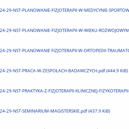
plik
Pobierz
24-29-NST-PLANOWANIE-FIZJOTERAPII-W-MEDYCYNIE-SPORTOWE
plik
Pobierz
24-29-NST-PLANOWANIE-FIZJOTERAPII-W-WIEKU-ROZWOJOWYM
plik
Pobierz
24-29-NST-PLANOWANIE FIZJOTERAPII-W-ORTOPEDII-TRAUMAT
plik
Pobierz
24-29-NST-PRACA-W-ZESPOŁACH-BADAWCZYCH.pdf
(444.9 KiB)
plik
Pobierz
24-29-NST-PRAKTYKA-Z-FIZJOTERAPII-KLINICZNEJ-FIZYKOTERAPI
plik
Pobierz
24-29-NST-SEMINARIUM-MAGISTERSKIE.pdf
(437.9 KiB)
plik