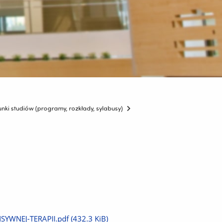
unki studiów (programy, rozkłady, sylabusy)
SYWNEJ-TERAPII.pdf
(432.3 KiB)