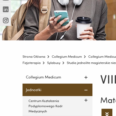
(Nowe
(Link
innej
okno)
do
strony)
(Nowe
(Link
innej
okno)
do
strony)
(Nowe
(Link
innej
okno)
do
strony)
innej
strony)
Strona Główna
Collegium Medicum
Collegium Medic
Fizjoterapia
Sylabusy
Studia jednolite magisterskie ni
VI
Pomiń
Collegium Medicum
nawigację
i
Jednostki
przejdź
Mate
do
Centrum Kształcenia
treści
Podyplomowego Kadr
Medycznych