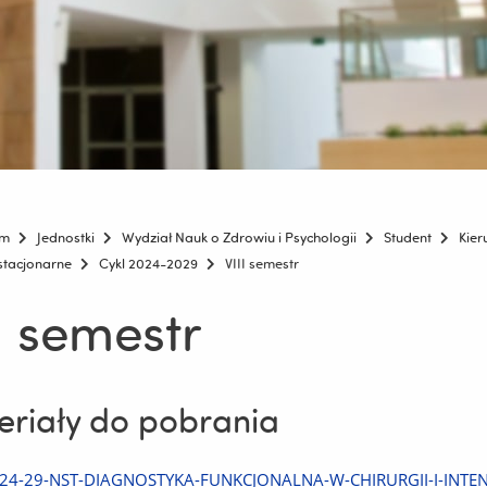
um
Jednostki
Wydział Nauk o Zdrowiu i Psychologii
Student
Kier
estacjonarne
Cykl 2024-2029
VIII semestr
II semestr
riały do pobrania
Pobierz
24-29-NST-DIAGNOSTYKA-FUNKCJONALNA-W-CHIRURGII-I-INTEN