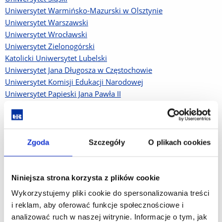
Uniwersytet Warmińsko-Mazurski w Olsztynie
Uniwersytet Warszawski
Uniwersytet Wrocławski
Uniwersytet Zielonogórski
Katolicki Uniwersytet Lubelski
Uniwersytet Jana Długosza w Częstochowie
Uniwersytet Komisji Edukacji Narodowej
Uniwersytet Papieski Jana Pawła II
NAUKOWE
Zgoda
Szczegóły
O plikach cookies
Polska Akademia Nauk
Fundacja na Rzecz Nauki Polskiej
Niniejsza strona korzysta z plików cookie
Uniwersytecka Komisja Akredytacyjna
Baltic Sea Network on Occupational Health and Safety
Wykorzystujemy pliki cookie do spersonalizowania treści
i reklam, aby oferować funkcje społecznościowe i
BIBLIOTEKI
analizować ruch w naszej witrynie. Informacje o tym, jak