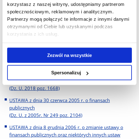
korzystasz z naszej witryny, udostępniamy partnerom
Biblioteka Narodowa
społecznościowym, reklamowym i analitycznym.
Biblioteki w Polsce
Partnerzy mogą połączyć te informacje z innymi danymi
otrzymanymi od Ciebie lub uzyskanymi podczas
Przepisy prawne obowiązujące wyższe uczelnie publiczne
korzystania z ich usług.
USTAWA z dnia 7 czerwca 2001 r. o utworzeniu
Uniwersytetu Rzeszowskiego.
Zezwól na wszystkie
(Dz. U. z 2001r. Nr 73 poz 760)
Spersonalizuj
USTAWA z dnia 20 lipca 2018 r. Prawo o szkolnictwie
wyższym i nauce
(Dz. U. 2018 poz. 1668)
USTAWA z dnia 30 czerwca 2005 r. o finansach
publicznych
(Dz. U. z 2005r. Nr 249 poz. 2104)
USTAWA z dnia 8 grudnia 2006 r. o zmianie ustawy o
finansach publicznych oraz niektórych innych ustaw