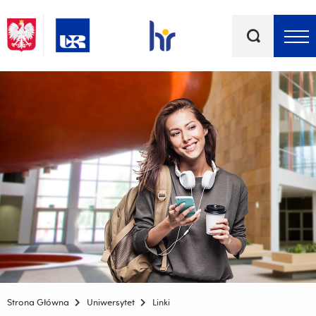
Słowa
kluczowe
Menu - górna belka
Strona Główna
Uniwersytet
Linki