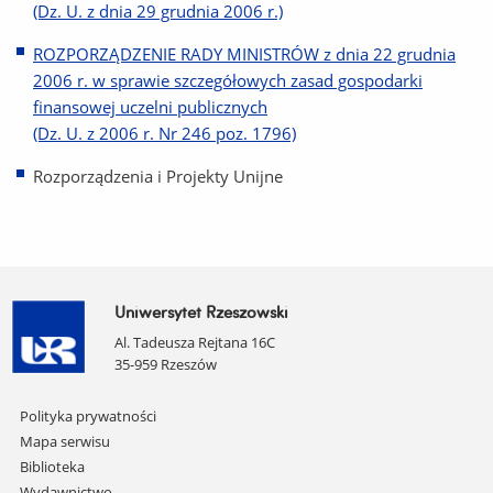
(Dz. U. z dnia 29 grudnia 2006 r.)
ROZPORZĄDZENIE RADY MINISTRÓW z dnia 22 grudnia
2006 r. w sprawie szczegółowych zasad gospodarki
finansowej uczelni publicznych
(Dz. U. z 2006 r. Nr 246 poz. 1796)
Rozporządzenia i Projekty Unijne
Uniwersytet Rzeszowski
Al. Tadeusza Rejtana 16C
35-959 Rzeszów
Pomiń
Polityka prywatności
nawigację
Mapa serwisu
i
Biblioteka
przejdź
Wydawnictwo