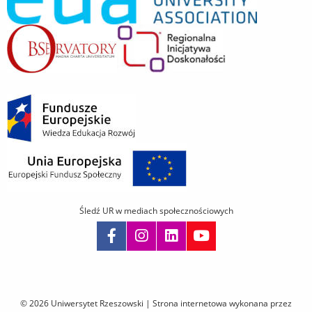
Śledź UR w mediach społecznościowych
Pomiń
nawigację
i
© 2026 Uniwersytet Rzeszowski |
Strona internetowa wykonana przez
przejdź