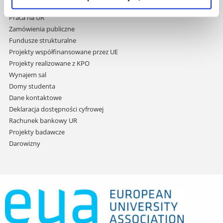
treści
Studia podyplomowe
Praca na UR
Zamówienia publiczne
Fundusze strukturalne
Projekty współfinansowane przez UE
Projekty realizowane z KPO
Wynajem sal
Domy studenta
Dane kontaktowe
Deklaracja dostępności cyfrowej
Rachunek bankowy UR
Projekty badawcze
Darowizny