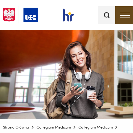
Słowa
kluczowe
Menu - górna belka
Strona Główna
Collegium Medicum
Collegium Medicum