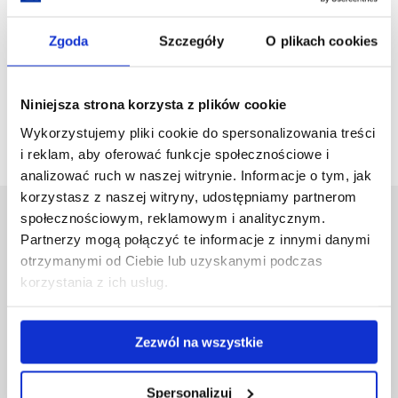
mgr Kamila Ciskał
Zgoda
Szczegóły
O plikach cookies
mgr Agnieszka Mołoń
Pracownik inżynieryjno-techniczny: mgr inż. Hubert Kubis tel.
Niniejsza strona korzysta z plików cookie
17 851 6853
Wykorzystujemy pliki cookie do spersonalizowania treści
i reklam, aby oferować funkcje społecznościowe i
analizować ruch w naszej witrynie. Informacje o tym, jak
korzystasz z naszej witryny, udostępniamy partnerom
społecznościowym, reklamowym i analitycznym.
Uniwersytet Rzeszowski
Partnerzy mogą połączyć te informacje z innymi danymi
Al. Tadeusza Rejtana 16C
otrzymanymi od Ciebie lub uzyskanymi podczas
35-959 Rzeszów
korzystania z ich usług.
Pomiń
Polityka prywatności
nawigację
Mapa serwisu
Zezwól na wszystkie
i
Biblioteka
przejdź
Wydawnictwo
do
Covid info
Spersonalizuj