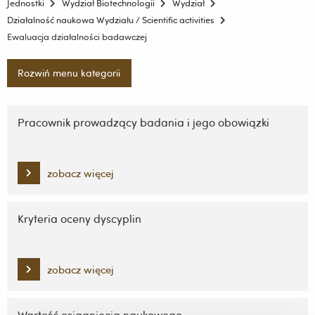
Jednostki
Wydział Biotechnologii
Wydział
Działalność naukowa Wydziału / Scientific activities
Ewaluacja działalności badawczej
Rozwiń menu kategorii
Pomiń
nawigację
Pracownik prowadzący badania i jego obowiązki
i
przejdź
do
zobacz więcej
treści
Kryteria oceny dyscyplin
zobacz więcej