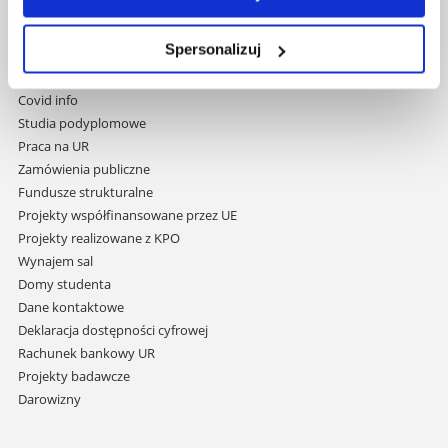
Pomiń
Polityka prywatności
nawigację
Mapa serwisu
i
Spersonalizuj
Biblioteka
przejdź
Wydawnictwo
do
Covid info
treści
Studia podyplomowe
Praca na UR
Zamówienia publiczne
Fundusze strukturalne
Projekty współfinansowane przez UE
Projekty realizowane z KPO
Wynajem sal
Domy studenta
Dane kontaktowe
Deklaracja dostępności cyfrowej
Rachunek bankowy UR
Projekty badawcze
Darowizny