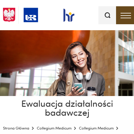
Słowa
kluczowe
Menu - górna belka
Ewaluacja działalności
badawczej
Strona Główna
Collegium Medicum
Collegium Medicum