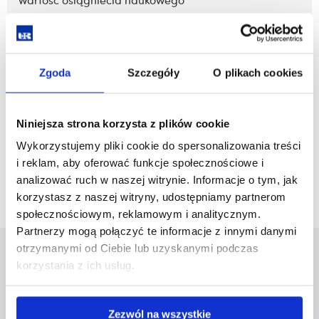
Wartość osiągniecia naukowego
zobacz więcej
Zgoda
Szczegóły
O plikach cookies
ORCID
Niniejsza strona korzysta z plików cookie
Wykorzystujemy pliki cookie do spersonalizowania treści
zobacz więcej
i reklam, aby oferować funkcje społecznościowe i
analizować ruch w naszej witrynie. Informacje o tym, jak
korzystasz z naszej witryny, udostępniamy partnerom
społecznościowym, reklamowym i analitycznym.
Partnerzy mogą połączyć te informacje z innymi danymi
otrzymanymi od Ciebie lub uzyskanymi podczas
Uniwersytet Rzeszowski
korzystania z ich usług.
Al. Tadeusza Rejtana 16C
35-959 Rzeszów
Zezwól na wszystkie