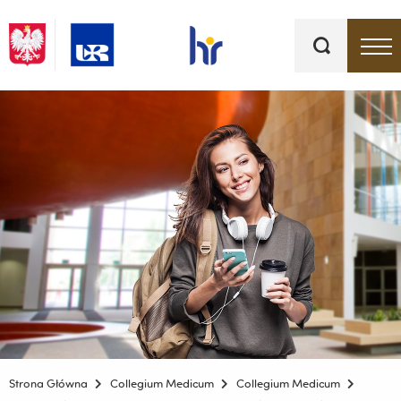
Słowa
kluczowe
Menu - górna belka
Strona Główna
Collegium Medicum
Collegium Medicum