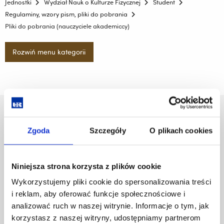
Jednostki
Wydział Nauk o Kulturze Fizycznej
Student
Regulaminy, wzory pism, pliki do pobrania
Pliki do pobrania (nauczyciele akademiccy)
Rozwiń menu kategorii
Uniwersytet Rzeszowski
Al. Tadeusza Rejtana 16C
Zgoda
Szczegóły
O plikach cookies
35-959 Rzeszów
Pomiń
Polityka prywatności
Niniejsza strona korzysta z plików cookie
nawigację
Mapa serwisu
Wykorzystujemy pliki cookie do spersonalizowania treści
i
Biblioteka
i reklam, aby oferować funkcje społecznościowe i
przejdź
Wydawnictwo
do
analizować ruch w naszej witrynie. Informacje o tym, jak
Covid info
treści
korzystasz z naszej witryny, udostępniamy partnerom
Studia podyplomowe