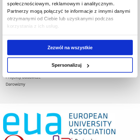
społecznościowym, reklamowym i analitycznym.
Praca na UR
Partnerzy mogą połączyć te informacje z innymi danymi
Zamówienia publiczne
otrzymanymi od Ciebie lub uzyskanymi podczas
Fundusze strukturalne
korzystania z ich usług.
Projekty współfinansowane przez UE
Projekty realizowane z KPO
Wynajem sal
Zezwól na wszystkie
Domy studenta
Dane kontaktowe
Deklaracja dostępności cyfrowej
Spersonalizuj
Rachunek bankowy UR
Projekty badawcze
Darowizny