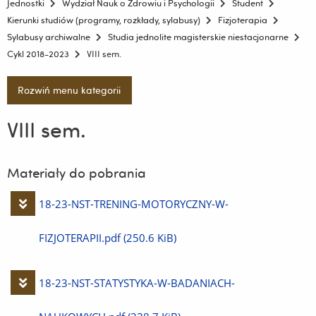
Jednostki
Wydział Nauk o Zdrowiu i Psychologii
Student
Kierunki studiów (programy, rozkłady, sylabusy)
Fizjoterapia
Sylabusy archiwalne
Studia jednolite magisterskie niestacjonarne
Cykl 2018-2023
VIII sem.
Rozwiń menu kategorii
VIII sem.
Materiały do pobrania
Pobierz
18-23-NST-TRENING-MOTORYCZNY-W-
plik
FIZJOTERAPII.pdf
(250.6 KiB)
Pobierz
18-23-NST-STATYSTYKA-W-BADANIACH-