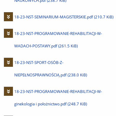
plik
NAUKOWYCH.pdf
(238.7 KiB)
Pobierz
18-23-NST-SEMINARIUM-MAGISTERSKIE.pdf
(210.7 KiB)
plik
Pobierz
18-23-NST-PROGRAMOWANIE-REHABILITACJI-W-
plik
WADACH-POSTAWY.pdf
(261.5 KiB)
Pobierz
18-23-NST-SPORT-OSÓB-Z-
plik
NIEPEŁNOSPRAWNOŚCIĄ.pdf
(238.0 KiB)
Pobierz
18-23-NST-PROGRAMOWANIE-REHABILITACJI-W-
plik
ginekologia i położnictwo.pdf
(248.7 KiB)