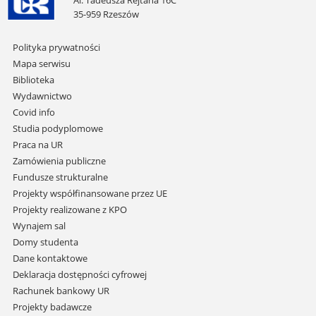
Al. Tadeusza Rejtana 16C
35-959 Rzeszów
Pomiń
Polityka prywatności
nawigację
Mapa serwisu
i
Biblioteka
przejdź
Wydawnictwo
do
Covid info
treści
Studia podyplomowe
Praca na UR
Zamówienia publiczne
Fundusze strukturalne
Projekty współfinansowane przez UE
Projekty realizowane z KPO
Wynajem sal
Domy studenta
Dane kontaktowe
Deklaracja dostępności cyfrowej
Rachunek bankowy UR
Projekty badawcze