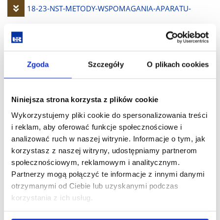
Pobierz
18-23-NST-METODY-WSPOMAGANIA-APARATU-
plik
RUCHU-W-MEDYCYNIE-SPORTOWEJ-I-URAZOWEJ
sem7i8.pdf
(248.0 KiB)
Zgoda
Szczegóły
O plikach cookies
Pobierz
18-23-NST-PRAKTYKA-W-ZAKRESIE-FIZJOTERAPII-
Niniejsza strona korzysta z plików cookie
plik
DZIECI-OSOB-DOROSLYCH-I-FIZYKOTERAPII-
Wykorzystujemy pliki cookie do spersonalizowania treści
i reklam, aby oferować funkcje społecznościowe i
SEM7I8.pdf
(243.1 KiB)
analizować ruch w naszej witrynie. Informacje o tym, jak
korzystasz z naszej witryny, udostępniamy partnerom
społecznościowym, reklamowym i analitycznym.
Pobierz
18-23-NST-PRACA-W-ZESPOŁACH-BADAWCZYCH.pdf
Partnerzy mogą połączyć te informacje z innymi danymi
otrzymanymi od Ciebie lub uzyskanymi podczas
plik
(245.4 KiB)
korzystania z ich usług.