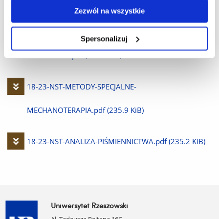
Pobierz
18-23-NST-ANALIZA-PRZYPADKOW.pdf
(234.3 KiB)
Zezwól na wszystkie
plik
Pobierz
18-23-NST-METODY-SPECJALNE-W-FIZOTERAPII-
Spersonalizuj
plik
DOROSŁYCH.pdf
(258.0 KiB)
Pobierz
18-23-NST-METODY-SPECJALNE-
plik
MECHANOTERAPIA.pdf
(235.9 KiB)
Pobierz
18-23-NST-ANALIZA-PIŚMIENNICTWA.pdf
(235.2 KiB)
plik
Uniwersytet Rzeszowski