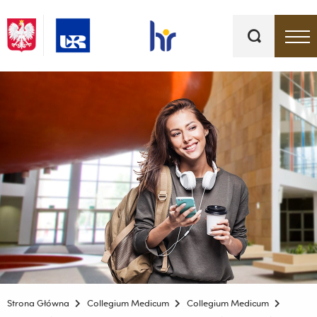
Słowa
kluczowe
Menu - górna belka
Strona Główna
Collegium Medicum
Collegium Medicum