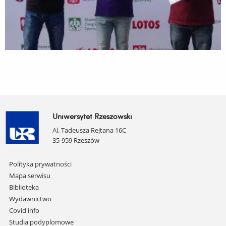
Uniwersytet Rzeszowski
Al. Tadeusza Rejtana 16C
35-959 Rzeszów
Pomiń
Polityka prywatności
nawigację
Mapa serwisu
i
Biblioteka
przejdź
Wydawnictwo
do
Covid info
treści
Studia podyplomowe