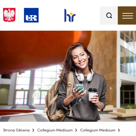
Słowa
kluczowe
Menu - górna belka
Strona Główna
Collegium Medicum
Collegium Medicum