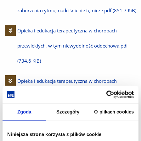
zaburzenia rytmu, nadciśnienie tętnicze.pdf
(851.7 KiB)
Pobierz
Opieka i edukacja terapeutyczna w chorobach
plik
przewlekłych, w tym niewydolność oddechowa.pdf
(734.6 KiB)
Pobierz
Opieka i edukacja terapeutyczna w chorobach
plik
przewlekłych, w tym przetoki.pdf
(848.1 KiB)
Zgoda
Szczegóły
O plikach cookies
Pobierz
Opieka i edukacja terapeutyczna w chorobach
plik
przewlekłych, w tym rany przewlekłe.pdf
(1.0 MiB)
Niniejsza strona korzysta z plików cookie