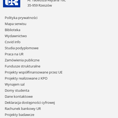
Al. Tadeusza Rejtana 16C
35-959 Rzeszów
Pomiń
Polityka prywatności
nawigację
Mapa serwisu
i
Biblioteka
przejdź
Wydawnictwo
do
Covid info
treści
Studia podyplomowe
Praca na UR
Zamówienia publiczne
Fundusze strukturalne
Projekty współfinansowane przez UE
Projekty realizowane z KPO
Wynajem sal
Domy studenta
Dane kontaktowe
Deklaracja dostępności cyfrowej
Rachunek bankowy UR
Projekty badawcze