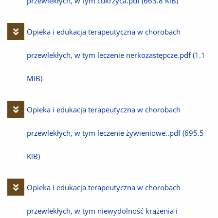
plik
przewlekłych, w tym cukrzyca.pdf
(663.8 KiB)
Pobierz
Opieka i edukacja terapeutyczna w chorobach
plik
przewlekłych, w tym leczenie nerkozastępcze.pdf
(1.1
MiB)
Pobierz
Opieka i edukacja terapeutyczna w chorobach
plik
przewlekłych, w tym leczenie żywieniowe..pdf
(695.5
KiB)
Pobierz
Opieka i edukacja terapeutyczna w chorobach
plik
przewlekłych, w tym niewydolność krążenia i