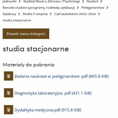
Jednostki
Wydział Nauk o Zdrowiu i Psychologii
Student
Kierunki studiów (programy, rozkłady, sylabusy)
Pielęgniarstwo
Sylabusy
Studia II stopnia
Cykl kształcenia 2022-2024
studia stacjonarne
Rozwiń menu kategorii
studia stacjonarne
Materiały do pobrania
Pobierz
Badania naukowe w pielęgniarstwie .pdf
(865.8 KiB)
plik
Pobierz
Diagnostyka laboratoryjna .pdf
(431.1 KiB)
plik
Pobierz
Dydaktyka medyczna.pdf
(915.8 KiB)