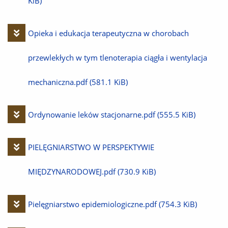
KiB)
Pobierz
Opieka i edukacja terapeutyczna w chorobach
plik
przewlekłych w tym tlenoterapia ciągła i wentylacja
mechaniczna.pdf
(581.1 KiB)
Pobierz
Ordynowanie leków stacjonarne.pdf
(555.5 KiB)
plik
Pobierz
PIELĘGNIARSTWO W PERSPEKTYWIE
plik
MIĘDZYNARODOWEJ.pdf
(730.9 KiB)
Pobierz
Pielęgniarstwo epidemiologiczne.pdf
(754.3 KiB)