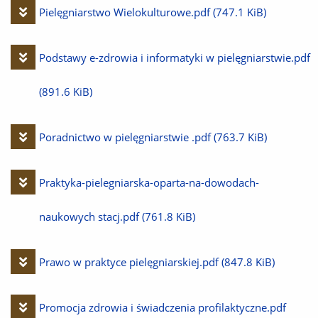
plik
Pobierz
Pielęgniarstwo Wielokulturowe.pdf
(747.1 KiB)
plik
Pobierz
Podstawy e-zdrowia i informatyki w pielęgniarstwie.pdf
plik
(891.6 KiB)
Pobierz
Poradnictwo w pielęgniarstwie .pdf
(763.7 KiB)
plik
Pobierz
Praktyka-pielegniarska-oparta-na-dowodach-
plik
naukowych stacj.pdf
(761.8 KiB)
Pobierz
Prawo w praktyce pielęgniarskiej.pdf
(847.8 KiB)
plik
Pobierz
Promocja zdrowia i świadczenia profilaktyczne.pdf