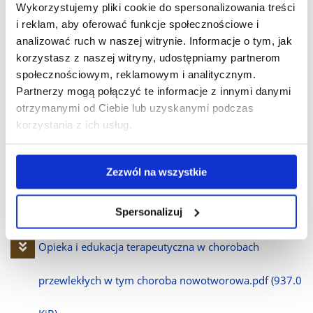
Wykorzystujemy pliki cookie do spersonalizowania treści
Pobierz
Opieka i edukacja terapeutyczna w chorobach
i reklam, aby oferować funkcje społecznościowe i
analizować ruch w naszej witrynie. Informacje o tym, jak
plik
przewlekłych, w tym zaburzenia układu nerwowego.pdf
korzystasz z naszej witryny, udostępniamy partnerom
społecznościowym, reklamowym i analitycznym.
(839.9 KiB)
Partnerzy mogą połączyć te informacje z innymi danymi
otrzymanymi od Ciebie lub uzyskanymi podczas
korzystania z ich usług.
Pobierz
Opieka i edukacja terapeutyczna w chorobach
plik
przewlekłych, w tym zaburzenia zdrowia
Zezwól na wszystkie
psychicznego.pdf
(558.8 KiB)
Spersonalizuj
Pobierz
Opieka i edukacja terapeutyczna w chorobach
plik
przewlekłych w tym choroba nowotworowa.pdf
(937.0