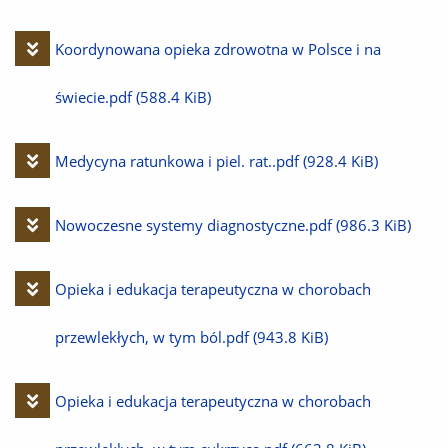
Pobierz
Koordynowana opieka zdrowotna w Polsce i na
plik
świecie.pdf
(588.4 KiB)
Pobierz
Medycyna ratunkowa i piel. rat..pdf
(928.4 KiB)
plik
Pobierz
Nowoczesne systemy diagnostyczne.pdf
(986.3 KiB)
plik
Pobierz
Opieka i edukacja terapeutyczna w chorobach
plik
przewlekłych, w tym ból.pdf
(943.8 KiB)
Pobierz
Opieka i edukacja terapeutyczna w chorobach