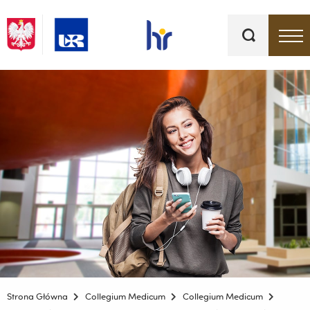
Słowa
kluczowe
Menu - górna belka
Strona Główna
Collegium Medicum
Collegium Medicum