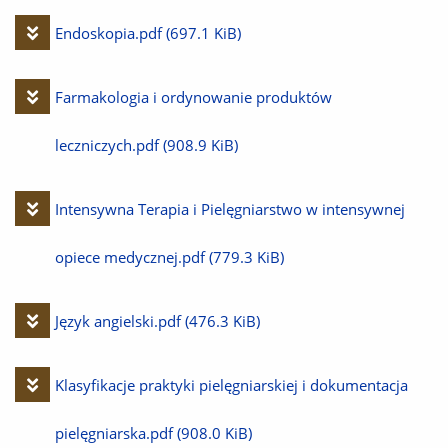
plik
Pobierz
Endoskopia.pdf
(697.1 KiB)
plik
Pobierz
Farmakologia i ordynowanie produktów
plik
leczniczych.pdf
(908.9 KiB)
Pobierz
Intensywna Terapia i Pielęgniarstwo w intensywnej
plik
opiece medycznej.pdf
(779.3 KiB)
Pobierz
Język angielski.pdf
(476.3 KiB)
plik
Pobierz
Klasyfikacje praktyki pielęgniarskiej i dokumentacja
plik
pielęgniarska.pdf
(908.0 KiB)