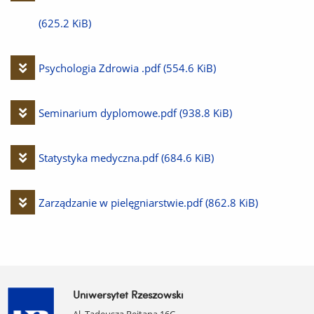
plik
(625.2 KiB)
Pobierz
Psychologia Zdrowia .pdf
(554.6 KiB)
plik
Pobierz
Seminarium dyplomowe.pdf
(938.8 KiB)
plik
Pobierz
Statystyka medyczna.pdf
(684.6 KiB)
plik
Pobierz
Zarządzanie w pielęgniarstwie.pdf
(862.8 KiB)
plik
Uniwersytet Rzeszowski