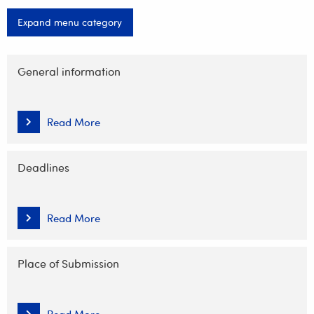
Expand menu category
Skip
navigation
General information
Read More
Deadlines
Read More
Place of Submission