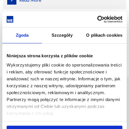
Read More
Regulations on benefits for students of the University of
Rzeszow
Zgoda
Szczegóły
O plikach cookies
Read More
Niniejsza strona korzysta z plików cookie
Wykorzystujemy pliki cookie do spersonalizowania treści
i reklam, aby oferować funkcje społecznościowe i
analizować ruch w naszej witrynie. Informacje o tym, jak
korzystasz z naszej witryny, udostępniamy partnerom
University of Rzeszów
społecznościowym, reklamowym i analitycznym.
Al. Tadeusza Rejtana 16C
Partnerzy mogą połączyć te informacje z innymi danymi
35-959 Rzeszów, Poland
otrzymanymi od Ciebie lub uzyskanymi podczas
Email:
info@ur.edu.pl
korzystania z ich usług.
Skip
Governance
navigation
Strategic Vision 2030