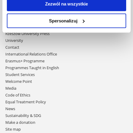
Zezwól na wszystkie
Faculties
Research Centres
Central Library
Spersonalizuj
Doctoral School
Rzeszów University Press
University
Contact
International Relations Office
Erasmus+ Programme
Programmes Taught in English
Student Services
Welcome Point
Media
Code of Ethics
Equal Treatment Policy
News
Sustainability & SDG
Make a donation
Site map