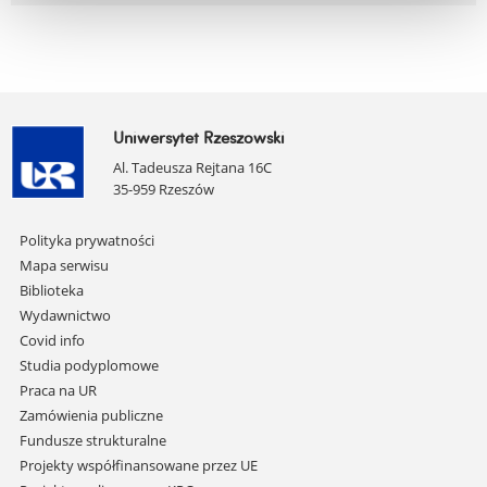
Uniwersytet Rzeszowski
Al. Tadeusza Rejtana 16C
35-959 Rzeszów
Pomiń
Polityka prywatności
nawigację
Mapa serwisu
i
Biblioteka
przejdź
Wydawnictwo
do
Covid info
treści
Studia podyplomowe
Praca na UR
Zamówienia publiczne
Fundusze strukturalne
Projekty współfinansowane przez UE