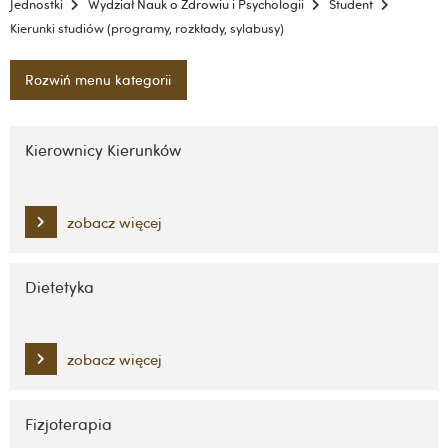
Jednostki
Wydział Nauk o Zdrowiu i Psychologii
Student
Kierunki studiów (programy, rozkłady, sylabusy)
Rozwiń menu kategorii
Pomiń
nawigację
Kierownicy Kierunków
i
przejdź
do
zobacz więcej
treści
Dietetyka
zobacz więcej
Fizjoterapia