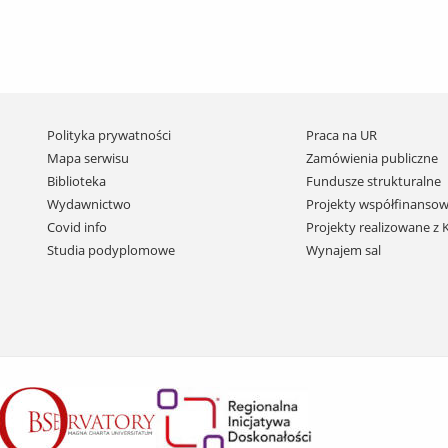
Pomiń
Polityka prywatności
Praca na UR
nawigację
Mapa serwisu
Zamówienia publiczne
i
Biblioteka
Fundusze strukturalne
przejdź
Wydawnictwo
Projekty współfinansow
do
Covid info
Projekty realizowane z
treści
Studia podyplomowe
Wynajem sal