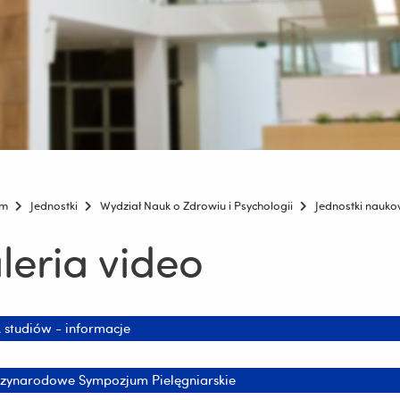
um
Jednostki
Wydział Nauk o Zdrowiu i Psychologii
Jednostki nauk
leria video
 studiów - informacje
zynarodowe Sympozjum Pielęgniarskie