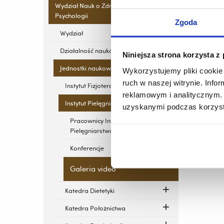
Wydział Nauk o Zdrowiu i
Psychologii
Zgoda
Wydział
Działalność naukowa
Niniejsza strona korzysta z
Jednostki naukowe
Wykorzystujemy pliki cookie 
ruch w naszej witrynie. Inf
Instytut Fizjoterapii
reklamowym i analitycznym. 
Instytut Pielęgniarstwa
uzyskanymi podczas korzysta
Pracownicy Instytutu
Pielęgniarstwa
Konferencje
Galeria video
Katedra Dietetyki
Katedra Położnictwa