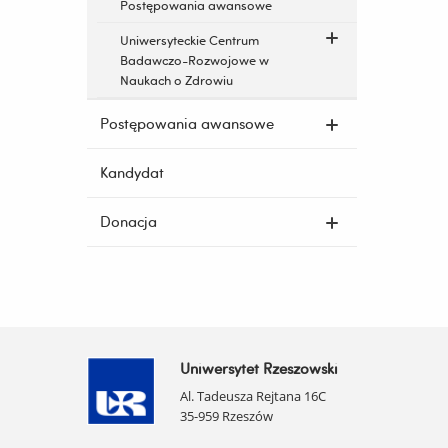
Postępowania awansowe
Uniwersyteckie Centrum
Badawczo-Rozwojowe w
Naukach o Zdrowiu
Postępowania awansowe
Kandydat
Donacja
Uniwersytet Rzeszowski
Al. Tadeusza Rejtana 16C
35-959 Rzeszów