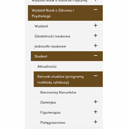
Wydział Nauk o Kulturze Fizycznej
Wydział Nauk o Zdrowiu i
Psychologii
Wydział
Działalność naukowa
Jednostki naukowe
Student
Aktualności
Kierunki studiów (programy,
rozkłady, sylabusy)
Kierownicy Kierunków
Dietetyka
Fizjoterapia
Pielęgniarstwo