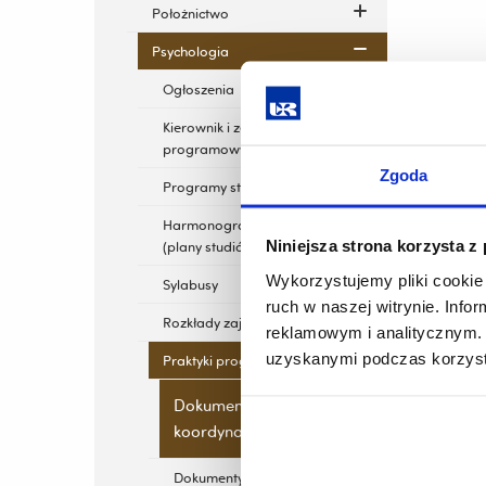
Położnictwo
Psychologia
Ogłoszenia
Kierownik i zespół
programowy kierunku
Zgoda
Programy studiów
Harmonogramy studiów
Niniejsza strona korzysta z
(plany studiów)
Wykorzystujemy pliki cookie 
Sylabusy
ruch w naszej witrynie. Inf
Rozkłady zajęć
reklamowym i analitycznym. 
uzyskanymi podczas korzysta
Praktyki programowe
Dokumenty dla
koordynatorów
Dokumenty dla studentów