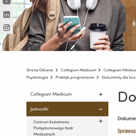
(Nowe
(Link
innej
okno)
do
strony)
(Nowe
(Link
innej
okno)
do
strony)
(Nowe
(Link
innej
okno)
do
strony)
innej
strony)
Strona Główna
Collegium Medicum
Collegium Medic
Psychologia
Praktyki programowe
Dokumenty dla ko
Do
Pomiń
Collegium Medicum
nawigację
i
Jednostki
przejdź
Dokument
do
Centrum Kształcenia
treści
Podyplomowego Kadr
Sprawozd
Medycznych