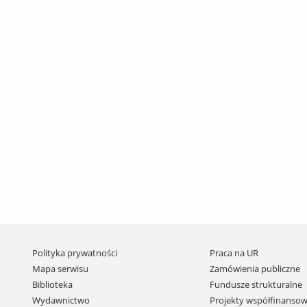
Pomiń
Polityka prywatności
Praca na UR
nawigację
Mapa serwisu
Zamówienia publiczne
i
Biblioteka
Fundusze strukturalne
przejdź
Wydawnictwo
Projekty współfinansow