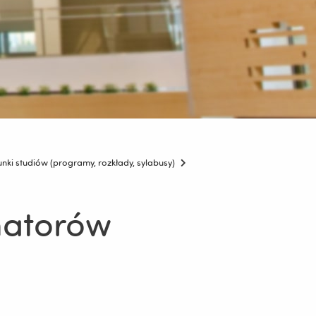
unki studiów (programy, rozkłady, sylabusy)
natorów