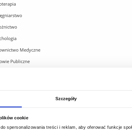
joterapia
lęgniarstwo
ożnictwo
chologia
ownictwo Medyczne
owie Publiczne
t struktura organizacyjna Wydziału obejmuje następujące jednost
ytut Fizjoterapii
edra Dietetyki
Szczegóły
edra Pielęgniarstwa
 plików cookie
edra Położnictwa
do spersonalizowania treści i reklam, aby oferować funkcje sp