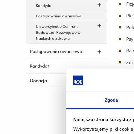
Fiz
Kandydat
Pie
Postępowania awansowe
Uniwersyteckie Centrum
Poł
Badawczo-Rozwojowe w
Naukach o Zdrowiu
Psy
Rat
Postępowania awansowe
Zdr
Kandydat
Natomias
Donacja
Inst
Kat
Zgoda
Kat
Niniejsza strona korzysta z
Kat
Wykorzystujemy pliki cookie 