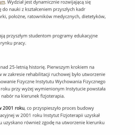
um
. Wydział jest dynamicznie rozwijającą się
 do nauki z kształceniem przyszłych kadr
arki, położne, ratowników medycznych, dietetyków,
iają przyszłym studentom programy edukacyjne
rynku pracy.
ad 25-letnią historię. Pierwszym krokiem na
 w zakresie rehabilitacji ruchowej było utworzenie
howanie Fizyczne Instytutu Wychowania Fizycznego
 roku przy wyżej wymienionym Instytucie powstała
nabór na kierunek fizjoterapia.
w 2001 roku
, co przyspieszyło proces budowy
yjnej w 2001 roku Instytut Fizjoterapii uzyskał
ku uzyskano również zgodę na utworzenie kierunku