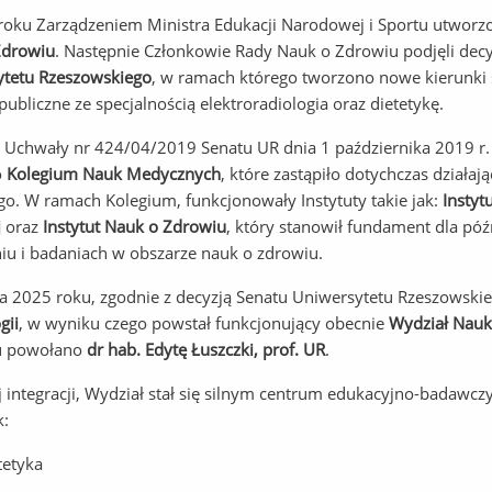
oku Zarządzeniem Ministra Edukacji Narodowej i Sportu utworz
Zdrowiu
. Następnie Członkowie Rady Nauk o Zdrowiu podjęli dec
ytetu Rzeszowskiego
, w ramach którego tworzono nowe kierunki 
publiczne ze specjalnością elektroradiologia oraz dietetykę.
Uchwały nr 424/04/2019 Senatu UR dnia 1 października 2019 r. r
o
Kolegium Nauk Medycznych
, które zastąpiło dotychczas dział
go. W ramach Kolegium, funkcjonowały Instytuty takie jak:
Insty
j
oraz
Instytut Nauk o Zdrowiu
, który stanowił fundament dla póź
niu i badaniach w obszarze nauk o zdrowiu.
ia 2025 roku, zgodnie z decyzją Senatu Uniwersytetu Rzeszowski
gii
, w wyniku czego powstał funkcjonujący obecnie
Wydział Nauk 
u powołano
dr hab. Edytę Łuszczki, prof. UR
.
ej integracji, Wydział stał się silnym centrum edukacyjno-badawc
k:
tetyka