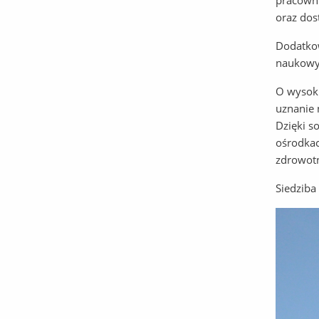
pracowni
oraz dos
Dodatkow
naukowyc
O wysoki
uznanie 
Dzięki s
ośrodkac
zdrowot
Siedziba