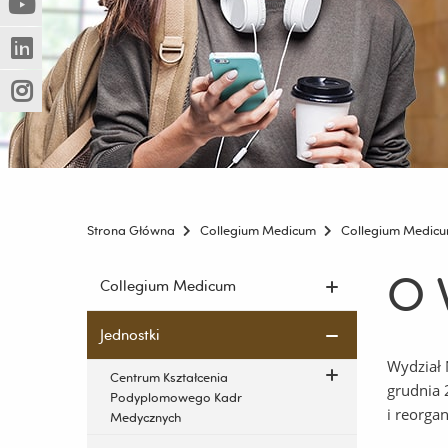
(Nowe
(Link
innej
okno)
do
strony)
(Nowe
(Link
innej
okno)
do
strony)
(Nowe
(Link
innej
okno)
do
strony)
innej
strony)
Strona Główna
Collegium Medicum
Collegium Medic
O 
Pomiń
Collegium Medicum
nawigację
i
Jednostki
przejdź
Wydział 
do
Centrum Kształcenia
grudnia 
treści
Podyplomowego Kadr
i reorgan
Medycznych