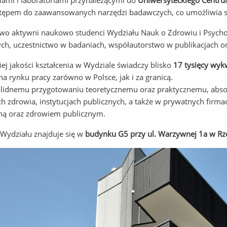
ami i laboratoriami przynależącymi do
Uniwersyteckiego Centr
tępem do zaawansowanych narzędzi badawczych, co umożliwia st
o aktywni naukowo studenci Wydziału Nauk o Zdrowiu i Psycholo
h, uczestnictwo w badaniach, współautorstwo w publikacjach o
ej jakości kształcenia w Wydziale świadczy blisko
17 tysięcy wy
na rynku pracy zarówno w Polsce, jak i za granicą.
olidnemu przygotowaniu teoretycznemu oraz praktycznemu, absolw
h zdrowia, instytucjach publicznych, a także w prywatnych firma
ną oraz zdrowiem publicznym.
 Wydziału znajduje się w
budynku G5 przy ul. Warzywnej 1a w Rz