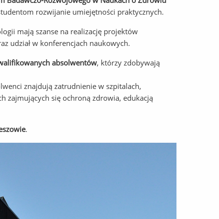
um Badawczo-Rozwojowego w Naukach o Zdrowiu
udentom rozwijanie umiejętności praktycznych.
gii mają szanse na realizację projektów
raz udział w konferencjach naukowych.
kwalifikowanych absolwentów
, którzy zdobywają
enci znajdują zatrudnienie w szpitalach,
ch zajmujących się ochroną zdrowia, edukacją
eszowie
.