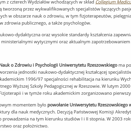
nym z czterech Wydziałów wchodzących w skład
Collegium Medic
ą tworzoną przez wykwalifikowanych specjalistów łączących pasję
ch w obszarze nauk o zdrowiu, w tym fizjoterapeutów, pielęgni
w zdrowia publicznego, a także psychologów.
ukowo-dydaktyczna oraz wysokie standardy kształcenia zapewn
 ministerialnymi wytycznymi oraz aktualnym zapotrzebowaniem 
Nauk o Zdrowiu i Psychologii Uniwersytetu Rzeszowskiego
ma pon
worzenia jednostki naukowo-dydaktycznej kształcącej specjalistów
kademickim 1996/97 specjalności rehabilitacja na kierunku Wyc
tnego Wyższej Szkoły Pedagogicznej w Rzeszowie. W lutym 2000
Fizjoterapii i w tymże roku akademickim zorganizowano pierwszy 
mowym momentem było
powołanie Uniwersytetu Rzeszowskiego 
uktury dla nauk medycznych. Decyzją Państwowej Komisji Akredytac
 prowadzenia na tym kierunku studiów I i II stopnia. W 2003 ro
arstwo oraz położnictwo.