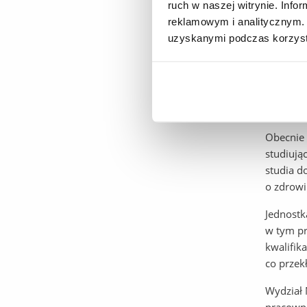
Kat
ruch w naszej witrynie. Inf
reklamowym i analitycznym. 
Kat
uzyskanymi podczas korzysta
Zak
Mię
Uni
Obecnie 
studiują
studia d
o zdrowi
Jednostk
w tym pr
kwalifik
co przek
Wydział 