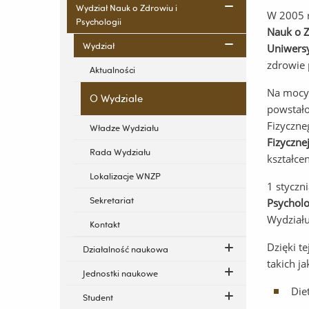
Wydział Nauk o Zdrowiu i
W 2005 r
Psychologii
Nauk o 
Wydział
Uniwers
zdrowie 
Aktualności
Na mocy 
O Wydziale
powstał
Fizyczne
Władze Wydziału
Fizyczne
Rada Wydziału
kształce
Lokalizacje WNZP
1 styczn
Sekretariat
Psycholo
Wydział
Kontakt
Dzięki t
Działalność naukowa
takich ja
Jednostki naukowe
Die
Student