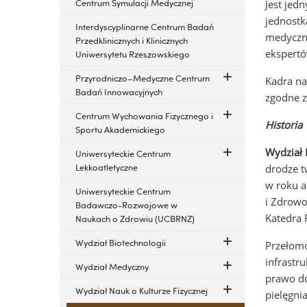
Centrum Symulacji Medycznej
Jest jed
jednostk
Interdyscyplinarne Centrum Badań
medyczny
Przedklinicznych i Klinicznych
ekspertó
Uniwersytetu Rzeszowskiego
Przyrodniczo–Medyczne Centrum
Kadra na
Badań Innowacyjnych
zgodne z
Centrum Wychowania Fizycznego i
Historia
Sportu Akademickiego
Wydział 
Uniwersyteckie Centrum
Lekkoatletyczne
drodze t
w roku a
Uniwersyteckie Centrum
i Zdrowo
Badawczo-Rozwojowe w
Katedra 
Naukach o Zdrowiu (UCBRNZ)
Wydział Biotechnologii
Przeło
infrastr
Wydział Medyczny
prawo do
Wydział Nauk o Kulturze Fizycznej
pielęgni