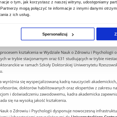
edra Psychologii
ormacje o tym, jak korzystasz z naszej witryny, udostępniamy p
Partnerzy mogą połączyć te informacje z innymi danymi otrzym
edra Ratownictwa Medycznego
nia z ich usług.
ład Zdrowia Publicznego
dzyuczelniane Centrum Badań nad Niepełnosprawnością
Spersonalizuj
Z
wersyteckie Centrum Badawczo-Rozwojowe w Naukach o Zdrow
procesem kształcenia w Wydziale Nauk o Zdrowiu i Psychologii ob
cych w trybie stacjonarnym oraz 631 studiujących w trybie niest
oktoranckie w ramach Szkoły Doktorskiej Uniwersytetu Rzeszows
u.
a wyróżnia się wyspecjalizowaną kadrą nauczycieli akademicki
ofesorów, doktorów habilitowanych oraz ekspertów z zakresu nau
acjom i doświadczeniu zawodowemu, kadra akademicka zapewnia
łada się na wysoką jakość kształcenia.
Nauk o Zdrowiu i Psychologii dysponuje nowoczesną infrastruktu