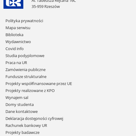
Al. Tadeusza Rejtana 16C
35-959 Rzeszów
Pomiń
Polityka prywatności
nawigację
Mapa serwisu
i
Biblioteka
przejdź
Wydawnictwo
do
Covid info
treści
Studia podyplomowe
Praca na UR
Zamówienia publiczne
Fundusze strukturalne
Projekty współfinansowane przez UE
Projekty realizowane z KPO
Wynajem sal
Domy studenta
Dane kontaktowe
Deklaracja dostępności cyfrowej
Rachunek bankowy UR
Projekty badawcze