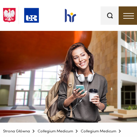
Słowa
kluczowe
Menu - górna belka
Strona Główna
Collegium Medicum
Collegium Medicum