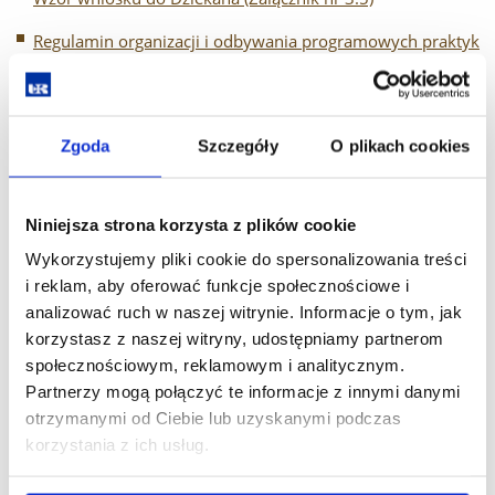
Regulamin organizacji i odbywania programowych praktyk
zawodowych w Wydziale Biotechnologii Collegium
Medicum Uniwersytetu Rzeszowskiego
Sylabus praktyk zawodowych
Zgoda
Szczegóły
O plikach cookies
Porozumienie dotyczące organizacji praktyk zawodowych
Niniejsza strona korzysta z plików cookie
-------------------------------------------------------------------------------------
---------------------------------------------------------------------------------
Wykorzystujemy pliki cookie do spersonalizowania treści
i reklam, aby oferować funkcje społecznościowe i
Dokumentacja dotycząca praktyk - wersja angielska
analizować ruch w naszej witrynie. Informacje o tym, jak
korzystasz z naszej witryny, udostępniamy partnerom
(Internship documentation in English)
społecznościowym, reklamowym i analitycznym.
Detailed Guidelines for the Organisation And
Partnerzy mogą połączyć te informacje z innymi danymi
Implementation
otrzymanymi od Ciebie lub uzyskanymi podczas
korzystania z ich usług.
Regulation on the Organisation and Conduct of
Professional Internships for Degree Programmes Offered