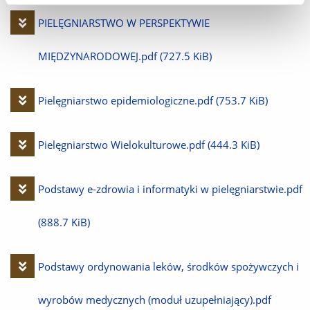
Pobierz
PIELĘGNIARSTWO W PERSPEKTYWIE
plik
MIĘDZYNARODOWEJ.pdf
(727.5 KiB)
Pobierz
Pielęgniarstwo epidemiologiczne.pdf
(753.7 KiB)
plik
Pobierz
Pielęgniarstwo Wielokulturowe.pdf
(444.3 KiB)
plik
Pobierz
Podstawy e-zdrowia i informatyki w pielęgniarstwie.pdf
plik
(888.7 KiB)
Pobierz
Podstawy ordynowania leków, środków spożywczych i
plik
wyrobów medycznych (moduł uzupełniający).pdf