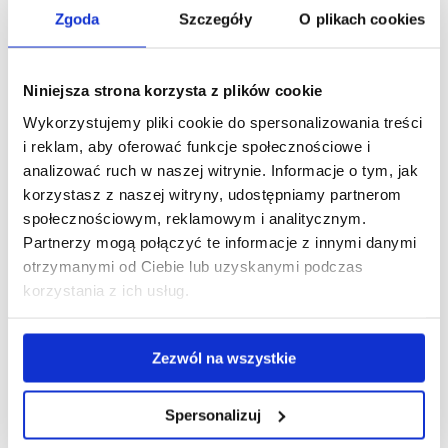
Zgoda
Szczegóły
O plikach cookies
Pobierz
Opieka i edukacja terapeutyczna w chorobach
Niniejsza strona korzysta z plików cookie
plik
przewlekłych, w tym niewydolność krążenia i
Wykorzystujemy pliki cookie do spersonalizowania treści
zaburzenia rytmu, nadciśnienie tętnicze.pdf
(839.2 KiB)
i reklam, aby oferować funkcje społecznościowe i
analizować ruch w naszej witrynie. Informacje o tym, jak
korzystasz z naszej witryny, udostępniamy partnerom
Pobierz
Opieka i edukacja terapeutyczna w chorobach
społecznościowym, reklamowym i analitycznym.
Partnerzy mogą połączyć te informacje z innymi danymi
plik
przewlekłych, w tym przetoki.pdf
(846.8 KiB)
otrzymanymi od Ciebie lub uzyskanymi podczas
korzystania z ich usług.
Pobierz
Opieka i edukacja terapeutyczna w chorobach
Zezwól na wszystkie
plik
przewlekłych w tym choroba nowotworowa.pdf
(928.6
Spersonalizuj
KiB)