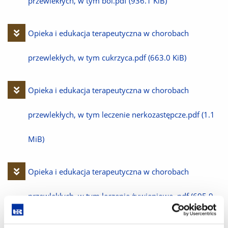
plik
przewlekłych, w tym ból.pdf
(936.1 KiB)
Pobierz
Opieka i edukacja terapeutyczna w chorobach
plik
przewlekłych, w tym cukrzyca.pdf
(663.0 KiB)
Pobierz
Opieka i edukacja terapeutyczna w chorobach
plik
przewlekłych, w tym leczenie nerkozastępcze.pdf
(1.1
MiB)
Pobierz
Opieka i edukacja terapeutyczna w chorobach
plik
przewlekłych, w tym leczenie żywieniowe..pdf
(695.9
KiB)