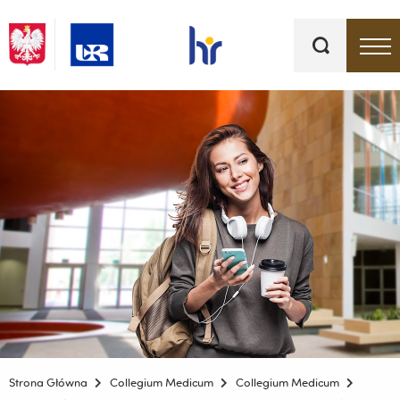
Słowa
kluczowe
Menu - górna belka
Strona Główna
Collegium Medicum
Collegium Medicum