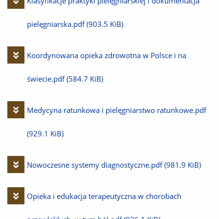
Pobierz
Klasyfikacje praktyki pielęgniarskiej i dokumentacja
plik
pielęgniarska.pdf
(903.5 KiB)
Pobierz
Koordynowana opieka zdrowotna w Polsce i na
plik
świecie.pdf
(584.7 KiB)
Pobierz
Medycyna ratunkowa i pielęgniarstwo ratunkowe.pdf
plik
(929.1 KiB)
Pobierz
Nowoczesne systemy diagnostyczne.pdf
(981.9 KiB)
plik
Pobierz
Opieka i edukacja terapeutyczna w chorobach