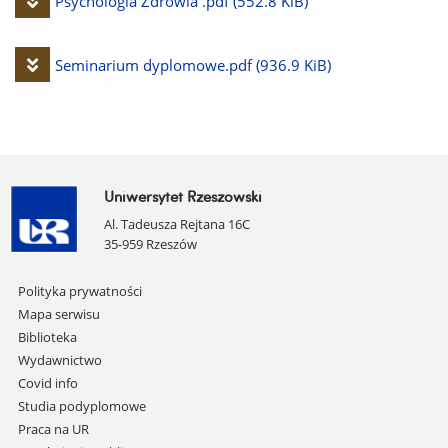
Pobierz
Psychologia Zdrowia .pdf
(552.8 KiB)
plik
Pobierz
Seminarium dyplomowe.pdf
(936.9 KiB)
plik
Uniwersytet Rzeszowski
Al. Tadeusza Rejtana 16C
35-959 Rzeszów
Pomiń
Polityka prywatności
nawigację
Mapa serwisu
i
Biblioteka
przejdź
Wydawnictwo
do
Covid info
treści
Studia podyplomowe
Praca na UR