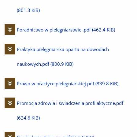
(801.3 KiB)
Pobierz
Poradnictwo w pielęgniarstwie .pdf
(462.4 KiB)
plik
Pobierz
Praktyka pielęgniarska oparta na dowodach
plik
naukowych.pdf
(800.9 KiB)
Pobierz
Prawo w praktyce pielęgniarskiej.pdf
(839.8 KiB)
plik
Pobierz
Promocja zdrowia i świadczenia profilaktyczne.pdf
plik
(624.6 KiB)