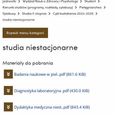
Jednostki
Wydział Nauk o Zdrowiu i Psychologii
Student
Kierunki studiów (programy, rozkłady, sylabusy)
Pielęgniarstwo
Sylabusy
Studia II stopnia
Cykl kształcenia 2023-2025
studia niestacjonarne
Rozwiń menu kategorii
studia niestacjonarne
Materiały do pobrania
Pobierz
Badania naukowe w piel..pdf
(861.6 KiB)
plik
Pobierz
Diagnostyka laboratoryjna .pdf
(430.0 KiB)
plik
Pobierz
Dydaktyka medyczna niest..pdf
(843.4 KiB)