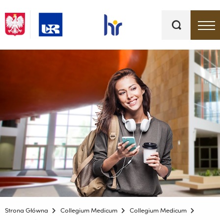
Słowa
kluczowe
Menu - górna belka
Strona Główna
Collegium Medicum
Collegium Medicum