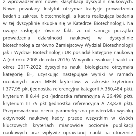
z wprowadzeniem nowej klasyfikacji dyscyplin naukowych.
Nowo powołany Instytut utrzymał tradycje prowadzenia
badań z zakresu biotechnologii, a kadra realizująca badania
w tej dyscyplinie skupiła się w Katedrze Biotechnologii. Na
uwagę zasługuje również fakt, że od samego początku
prowadzenia działalności naukowej w dyscyplinie
biotechnologia zarówno Zamiejscowy Wydział Biotechnologii
jak i Wydział Biotechnologii UR posiadał kategorię naukową
A (od roku 2008 do roku 2016). W wyniku ewaluacji nauki za
okres 2017-2022 dyscyplina nauki biologiczne otrzymała
kategorię B+, uzyskując następujące wyniki w ramach
ocenianych przez MEiN kryteriów: w zakresie kryterium
I 377,95 pkt (jednostka referencyjna kategorii A 360,484 pkt),
kryterium II 8,44 pkt (jednostka referencyjna A 26,498 pkt),
kryterium III 79 pkt (jednostka referencyjna A 73,828 pkt).
Przeprowadzona ocena parametryczna potwierdziła wysoką
aktywność naukową kadry przede wszystkim w dwóch
kluczowych kryteriach mianowicie poziomie publikacji
naukowych oraz wpływie uprawianej nauki na otoczenie