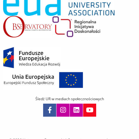
Śledź UR w mediach społecznościowych
Pomiń
nawigację
i