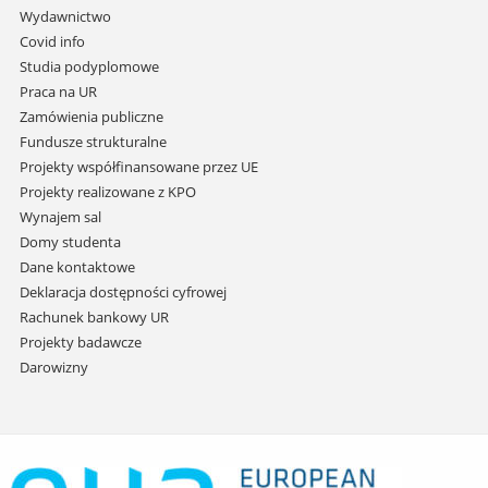
przejdź
Wydawnictwo
do
Covid info
treści
Studia podyplomowe
Praca na UR
Zamówienia publiczne
Fundusze strukturalne
Projekty współfinansowane przez UE
Projekty realizowane z KPO
Wynajem sal
Domy studenta
Dane kontaktowe
Deklaracja dostępności cyfrowej
Rachunek bankowy UR
Projekty badawcze
Darowizny