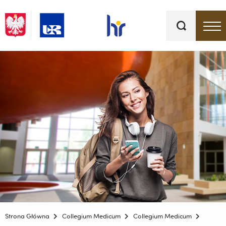
Słowa
kluczowe
Menu - górna belka
Strona Główna
Collegium Medicum
Collegium Medicum