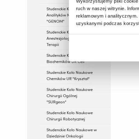
Wykorzystujemy pliki cookie 
ruch w naszej witrynie. Inf
Studenckie Koło Naukowe
Analityków Medycznych
reklamowym i analitycznym. 
"GENOM"
uzyskanymi podczas korzysta
Studenckie Koło Naukowe
Anestezjologii i Intensywnej
Terapii
Studenckie Koło Naukowe
Biochemików UR Cell
Studenckie Koło Naukowe
Chemików UR "Kryształ"
Studenckie Koło Naukowe
Chirurgii Ogólnej
"SURgeon"
Studenckie Koło Naukowe
Chirurgii Robotycznej
Studenckie Koło Naukowe w
Dziedzinie Onkologii