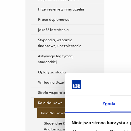
Przeniesienie z innej uczelni
Praca dyplomowa
Jakość kształcenia
Stypendia, wsparcie
finansowe, ubezpieczenie
Aktywacja legitymacji
studenckiej
Opłaty za studia
Wirtualna Uczelnia
Strefa wsparcia
Koła Naukowe
Zgoda
Koła Naukowe
Niniejsza strona korzysta z
Studenckie Koło
Anatomiczne