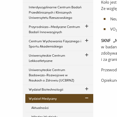
Koło jes
Interdyscyplinarne Centrum Badań
Ze wzglę
Przedklinicznych i Klinicznych
Uniwersytetu Rzeszowskiego
Neu
Przyrodniczo–Medyczne Centrum
VO
Badań Innowacyjnych
SKNF „
Centrum Wychowania Fizycznego i
Sportu Akademickiego
w badan
zdobywan
Uniwersyteckie Centrum
i za gran
Lekkoatletyczne
Przewod
Uniwersyteckie Centrum
Badawczo-Rozwojowe w
Opiekun
Naukach o Zdrowiu (UCBRNZ)
Wydział Biotechnologii
Wydział Medyczny
Aktualności
Władze Wydziału