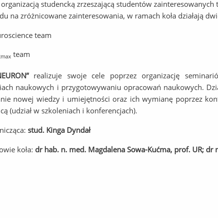
t organizacją studencką zrzeszającą studentów zainteresowanych t
du na zróżnicowane zainteresowania, w ramach koła działają dwie
roscience team
team
2max
NEURON”
realizuje swoje cele poprzez organizację seminar
iach naukowych i przygotowywaniu opracowań naukowych. Dział
ie nowej wiedzy i umiejętności oraz ich wymianę poprzez kon
icą (udział w szkoleniach i konferencjach).
nicząca:
stud. Kinga Dyndał
owie koła:
dr hab. n. med. Magdalena Sowa-Kućma, prof. UR; dr 