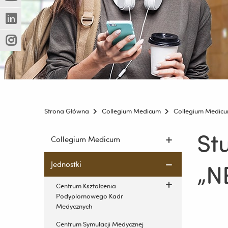
(Nowe
(Link
innej
okno)
do
strony)
(Nowe
(Link
innej
okno)
do
strony)
(Nowe
(Link
innej
okno)
do
strony)
innej
strony)
Strona Główna
Collegium Medicum
Collegium Medic
St
Pomiń
Collegium Medicum
nawigację
i
„N
Jednostki
przejdź
do
Centrum Kształcenia
treści
Podyplomowego Kadr
Medycznych
Centrum Symulacji Medycznej