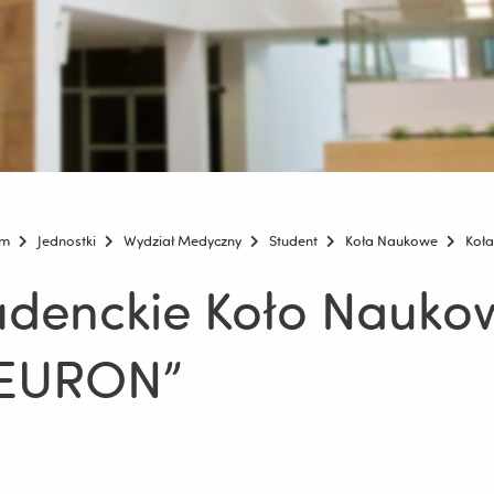
um
Jednostki
Wydział Medyczny
Student
Koła Naukowe
Koł
udenckie Koło Naukow
EURON”