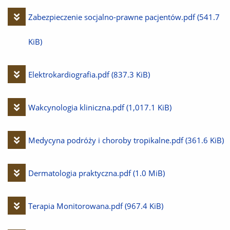
Pobierz
Zabezpieczenie socjalno-prawne pacjentów.pdf
(541.7
plik
KiB)
Pobierz
Elektrokardiografia.pdf
(837.3 KiB)
plik
Pobierz
Wakcynologia kliniczna.pdf
(1,017.1 KiB)
plik
Pobierz
Medycyna podróży i choroby tropikalne.pdf
(361.6 KiB)
plik
Pobierz
Dermatologia praktyczna.pdf
(1.0 MiB)
plik
Pobierz
Terapia Monitorowana.pdf
(967.4 KiB)