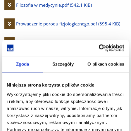
plik
Pobierz
Filozofia w medycynie.pdf
(542.1 KiB)
plik
Pobierz
Prowadzenie porodu fizjologicznego.pdf
(595.4 KiB)
plik
Pobierz
Wakcynologia.pdf
(436.0 KiB)
plik
Pobierz
Teoretyczna podstawy badania lekarskiego.pdf
(524.9
Zgoda
Szczegóły
O plikach cookies
plik
KiB)
Niniejsza strona korzysta z plików cookie
Pobierz
Zabezpieczenie socjalno-prawne pacjentów.pdf
(541.7
Wykorzystujemy pliki cookie do spersonalizowania treści
i reklam, aby oferować funkcje społecznościowe i
plik
KiB)
analizować ruch w naszej witrynie. Informacje o tym, jak
korzystasz z naszej witryny, udostępniamy partnerom
społecznościowym, reklamowym i analitycznym.
Pobierz
Techniki biologii molekularnej.pdf
(428.0 KiB)
Partnerzy mogą połączyć te informacje z innymi danymi