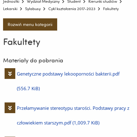
Jednostki
Wydział Medyczny
Student
Kierunki studiów
Lekarski
Sylabusy
Cykl kształcenia 2017-2023
Fakultety
Rozwiń menu kategorii
Fakultety
Materiały do pobrania
Pobierz
Genetyczne podstawy lekooporności bakterii.pdf
plik
(556.7 KiB)
Pobierz
Przełamywanie stereotypu starości. Podstawy pracy z
plik
człowiekiem starszym.pdf
(1,009.7 KiB)