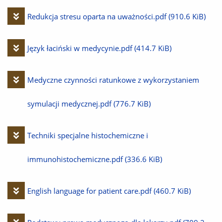
plik
Pobierz
Redukcja stresu oparta na uważności.pdf
(910.6 KiB)
plik
Pobierz
Język łaciński w medycynie.pdf
(414.7 KiB)
plik
Pobierz
Medyczne czynności ratunkowe z wykorzystaniem
plik
symulacji medycznej.pdf
(776.7 KiB)
Pobierz
Techniki specjalne histochemiczne i
plik
immunohistochemiczne.pdf
(336.6 KiB)
Pobierz
English language for patient care.pdf
(460.7 KiB)
plik