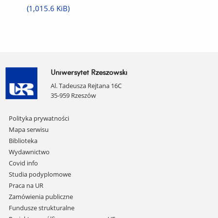
plik
(1,015.6 KiB)
Uniwersytet Rzeszowski
Al. Tadeusza Rejtana 16C
35-959 Rzeszów
Pomiń
Polityka prywatności
nawigację
Mapa serwisu
i
Biblioteka
przejdź
Wydawnictwo
do
Covid info
treści
Studia podyplomowe
Praca na UR
Zamówienia publiczne
Fundusze strukturalne