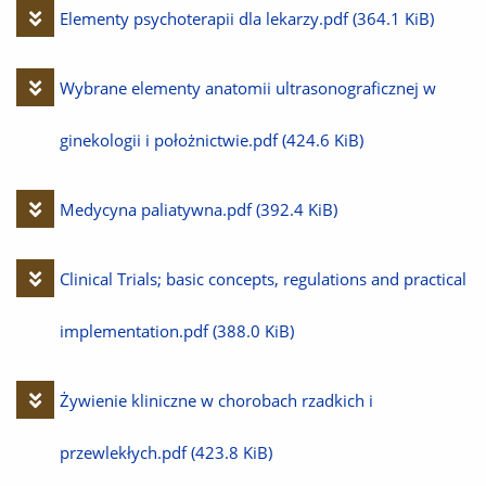
Pobierz
Elementy psychoterapii dla lekarzy.pdf
(364.1 KiB)
plik
Pobierz
Wybrane elementy anatomii ultrasonograficznej w
plik
ginekologii i położnictwie.pdf
(424.6 KiB)
Pobierz
Medycyna paliatywna.pdf
(392.4 KiB)
plik
Pobierz
Clinical Trials; basic concepts, regulations and practical
plik
implementation.pdf
(388.0 KiB)
Pobierz
Żywienie kliniczne w chorobach rzadkich i
plik
przewlekłych.pdf
(423.8 KiB)