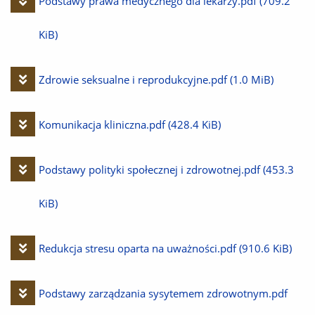
Pobierz
Podstawy prawa medycznego dla lekarzy.pdf
(709.2
plik
KiB)
Pobierz
Zdrowie seksualne i reprodukcyjne.pdf
(1.0 MiB)
plik
Pobierz
Komunikacja kliniczna.pdf
(428.4 KiB)
plik
Pobierz
Podstawy polityki społecznej i zdrowotnej.pdf
(453.3
plik
KiB)
Pobierz
Redukcja stresu oparta na uważności.pdf
(910.6 KiB)
plik
Pobierz
Podstawy zarządzania sysytemem zdrowotnym.pdf