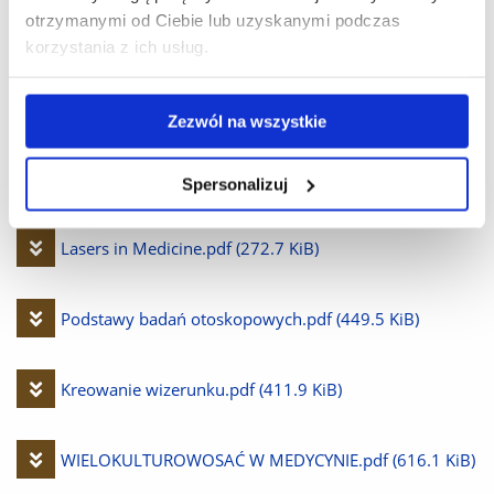
otrzymanymi od Ciebie lub uzyskanymi podczas
plik
korzystania z ich usług.
Pobierz
Nowoczesne metody rozpoznawania płodności.pdf
plik
(886.7 KiB)
Zezwól na wszystkie
Pobierz
STANY NAGŁE U DZIECI.pdf
(458.8 KiB)
Spersonalizuj
plik
Pobierz
Lasers in Medicine.pdf
(272.7 KiB)
plik
Pobierz
Podstawy badań otoskopowych.pdf
(449.5 KiB)
plik
Pobierz
Kreowanie wizerunku.pdf
(411.9 KiB)
plik
Pobierz
WIELOKULTUROWOSAĆ W MEDYCYNIE.pdf
(616.1 KiB)