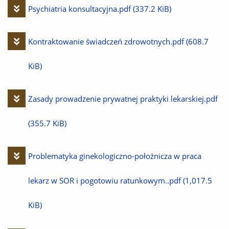
Pobierz
Psychiatria konsultacyjna.pdf
(337.2 KiB)
plik
Pobierz
Kontraktowanie świadczeń zdrowotnych.pdf
(608.7
plik
KiB)
Pobierz
Zasady prowadzenie prywatnej praktyki lekarskiej.pdf
plik
(355.7 KiB)
Pobierz
Problematyka ginekologiczno-położnicza w praca
plik
lekarz w SOR i pogotowiu ratunkowym..pdf
(1,017.5
KiB)