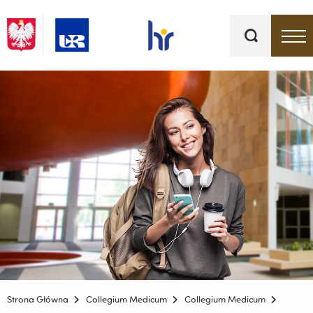
Słowa
kluczowe
Menu - górna belka
Strona Główna
Collegium Medicum
Collegium Medicum